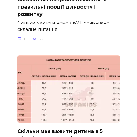
правильні порції дляросту і
розвитку
Скільки має їсти немовля? Неочікувано
складне питання
0
27
Скільки має важити дитина в 5