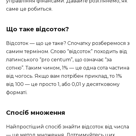
управління фінансами. Давайте розглянемо, як
саме це робиться.
Що таке відсоток?
Відсоток — що це таке? Спочатку розберемося з
самим терміном. Слово “відсоток” походить від
латинського “pro centum”, що означає “за
сотню”. Таким чином, 1% — це одна сота частина
від чогось. Якщо вам потрібен приклад, то 1%
від 100 — це просто 1, або 0,01 у десятковому
форматі.
Спосіб множення
Найпростіший спосіб знайти відсоток від числа
— це метод множення. Дотримуйтесь цих