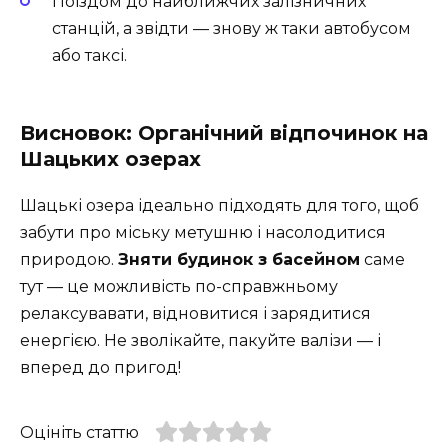
Поїздом до найближчих залізничних
станцій, а звідти — знову ж таки автобусом
або таксі.
Висновок: Органічний відпочинок на
Шацьких озерах
Шацькі озера ідеально підходять для того, щоб
забути про міську метушню і насолодитися
природою.
Зняти будинок з басейном
саме
тут — це можливість по-справжньому
релаксувавати, відновитися і зарядитися
енергією. Не зволікайте, пакуйте валізи — і
вперед до пригод!
Оцініть статтю