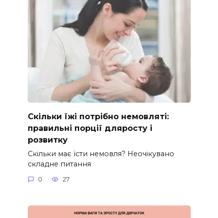
Скільки їжі потрібно немовляті:
правильні порції дляросту і
розвитку
Скільки має їсти немовля? Неочікувано
складне питання
0
27