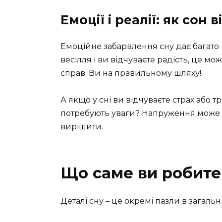
Емоції і реалії: як сон
Емоційне забарвлення сну дає багато 
весілля і ви відчуваєте радість, це м
справ. Ви на правильному шляху!
А якщо у сні ви відчуваєте страх або 
потребують уваги? Напруження може в
вирішити.
Що саме ви робите 
Деталі сну – це окремі пазли в загальн