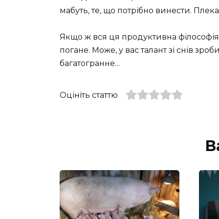
мабуть, те, що потрібно винести. Плекай
Якщо ж вся ця продуктивна філософія в
погане. Може, у вас талант зі снів зроб
багатогранне…
Оцініть статтю
В