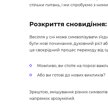
стільки питань, і ми спробуємо з ними
Розкриття сновидіння:
Весілля у сні може символізувати з’єд
бути нові починання, духовний ріст аб
це своєрідний процес переходу від од
Можливо, ви стоїте на порозі важ
Або ви готові до нових викликів?
Зрештою, змішування різних символів 
напрямок зрозумілий.