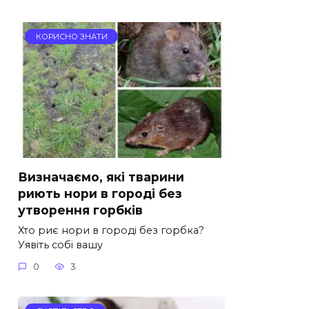
КОРИСНО ЗНАТИ
Визначаємо, які тварини
риють нори в городі без
утворення горбків
Хто риє нори в городі без горбка?
Уявіть собі вашу
0
3