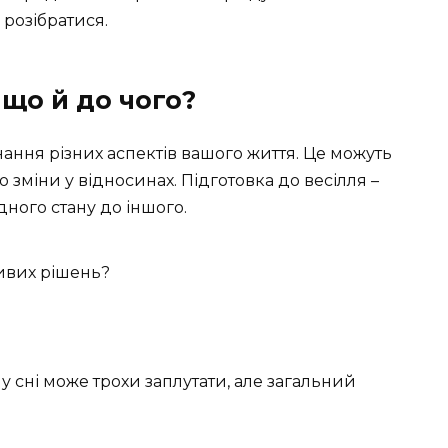
 розібратися.
 що й до чого?
нання різних аспектів вашого життя. Це можуть
о зміни у відносинах. Підготовка до весілля –
ного стану до іншого.
ливих рішень?
у сні може трохи заплутати, але загальний