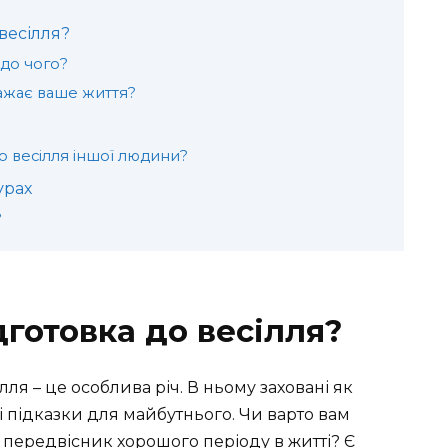
весілля?
 до чого?
бражає ваше життя?
о весілля іншої людини?
урах
?
дготовка до весілля?
лля – це особлива річ. В ньому заховані як
і підказки для майбутнього. Чи варто вам
 передвісник хорошого періоду в житті? Є