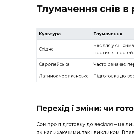
Тлумачення снів в 
Культура
Тлумачення
Весілля у сні симв
Східна
протилежностей.
Європейська
Часто означає пер
Латиноамериканська
Підготовка до вес
Перехід і зміни: чи гото
Сон про підготовку до весілля – це л
як надихаючими, так і викликом. Впевне