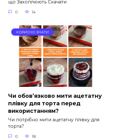
що Захоплюють Скачати
0
14
КОРИСНО ЗНАТИ
Чи обов’язково мити ацетатну
плівку для торта перед
використанням?
Чи потрібно мити ацетатну плівку для
торта?
0
18