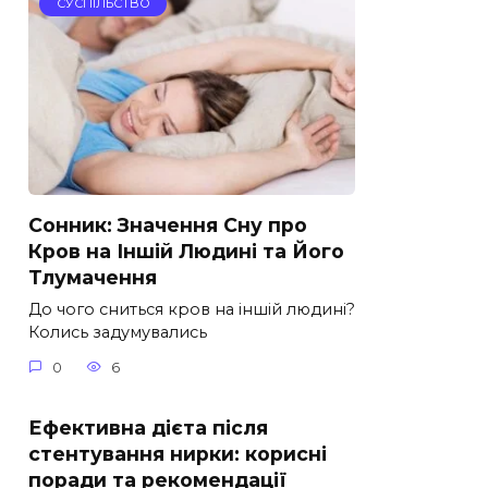
СУСПІЛЬСТВО
Сонник: Значення Сну про
Кров на Іншій Людині та Його
Тлумачення
До чого сниться кров на іншій людині?
Колись задумувались
0
6
Ефективна дієта після
стентування нирки: корисні
поради та рекомендації