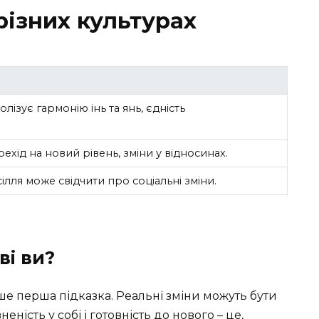
різних культурах
олізує гармонію інь та янь, єдність
ехід на новий рівень, зміни у відносинах.
ілля може свідчити про соціальні зміни.
ві ви?
ише перша підказка. Реальні зміни можуть бути
ність у собі і готовність до нового – це,