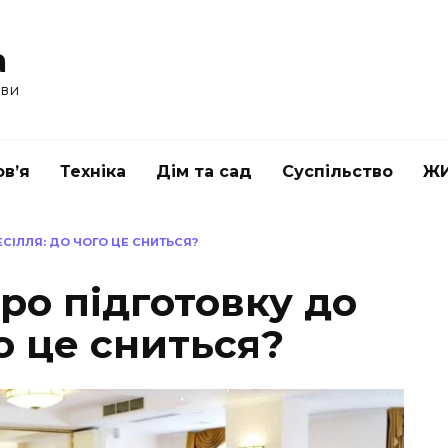
a
ави
в’я
Техніка
Дім та сад
Суспільство
Ж
СІЛЛЯ: ДО ЧОГО ЦЕ СНИТЬСЯ?
ро підготовку до
го це сниться?