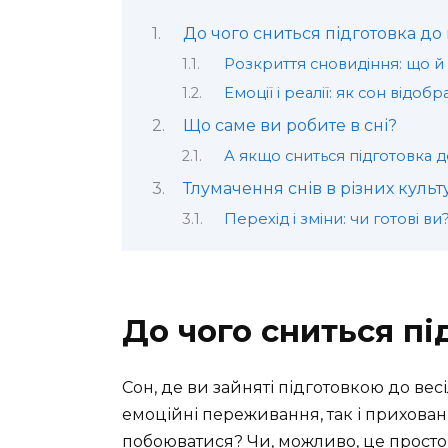
До чого сниться підготовка до 
Розкриття сновидіння: що й
Емоції і реалії: як сон відо
Що саме ви робите в сні?
А якщо сниться підготовка д
Тлумачення снів в різних культ
Перехід і зміни: чи готові ви
До чого сниться пі
Сон, де ви зайняті підготовкою до весі
емоційні переживання, так і прихован
побоюватися? Чи, можливо, це просто