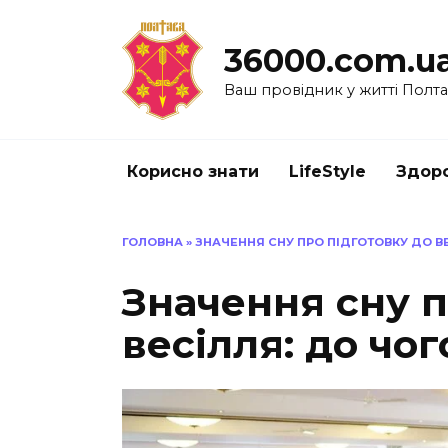
Перейти
до
36000.com.u
вмісту
Ваш провідник у житті Полт
Корисно знати
LifeStyle
Здоро
ГОЛОВНА
»
ЗНАЧЕННЯ СНУ ПРО ПІДГОТОВКУ ДО ВЕ
Значення сну п
весілля: до чо