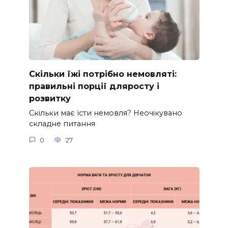
Скільки їжі потрібно немовляті:
правильні порції дляросту і
розвитку
Скільки має їсти немовля? Неочікувано
складне питання
0
27