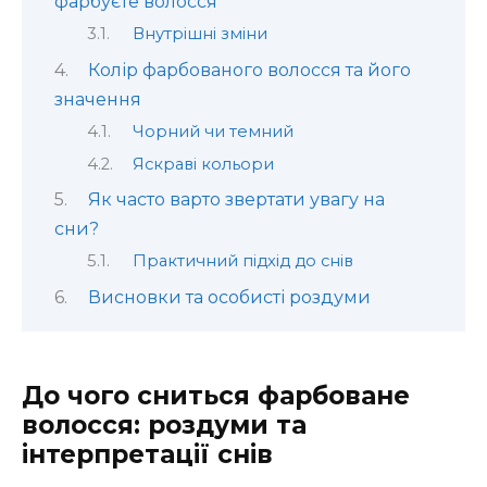
фарбуєте волосся
Внутрішні зміни
Колір фарбованого волосся та його
значення
Чорний чи темний
Яскраві кольори
Як часто варто звертати увагу на
сни?
Практичний підхід до снів
Висновки та особисті роздуми
До чого сниться фарбоване
волосся: роздуми та
інтерпретації снів