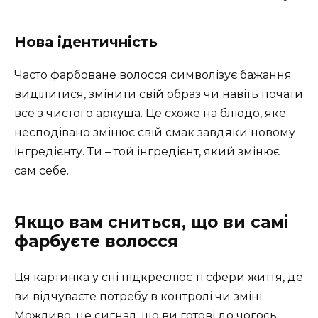
Нова ідентичність
Часто фарбоване волосся символізує бажання
виділитися, змінити свій образ чи навіть почати
все з чистого аркуша. Це схоже на блюдо, яке
несподівано змінює свій смак завдяки новому
інгредієнту. Ти – той інгредієнт, який змінює
сам себе.
Якщо вам сниться, що ви самі
фарбуєте волосся
Ця картинка у сні підкреслює ті сфери життя, де
ви відчуваєте потребу в контролі чи зміні.
Можливо, це сигнал, що ви готові до чогось