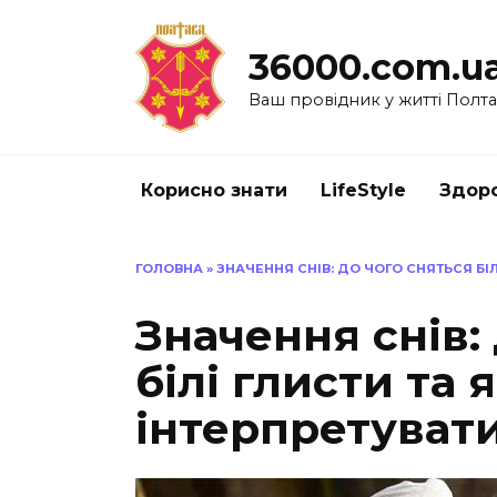
Перейти
до
36000.com.u
вмісту
Ваш провідник у житті Полт
Корисно знати
LifeStyle
Здоро
ГОЛОВНА
»
ЗНАЧЕННЯ СНІВ: ДО ЧОГО СНЯТЬСЯ БІЛІ
Значення снів:
білі глисти та я
інтерпретуват