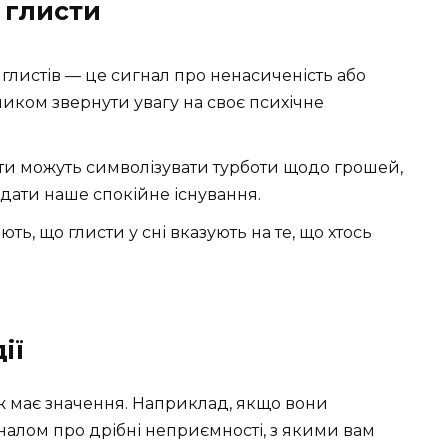
о глисти
 глистів — це сигнал про ненасиченість або
кликом звернути увагу на своє психічне
исти можуть символізувати турботи щодо грошей,
’їдати наше спокійне існування.
ть, що глисти у сні вказують на те, що хтось
ії
кож має значення. Наприклад, якщо вони
налом про дрібні неприємності, з якими вам