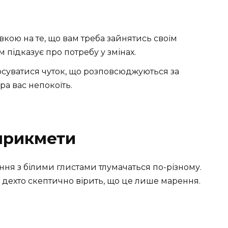
вкою на те, що вам треба зайнятись своїм
 підказує про потребу у змінах.
осуватися чуток, що розповсюджуються за
ра вас непокоїть.
 прикмети
ння з білими глистами тлумачаться по-різному.
а дехто скептично вірить, що це лише марення.