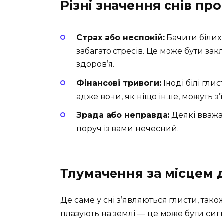
Різні значення снів пр
Страх або неспокій:
Бачити білих
забагато стресів. Це може бути за
здоров’я.
Фінансові тривоги:
Іноді білі гл
адже вони, як ніщо інше, можуть з
Зрада або неправда:
Деякі вважаю
поруч із вами нечесний.
Тлумачення за місцем д
Де саме у сні з’являються глисти, та
плазують на землі — це може бути сиг