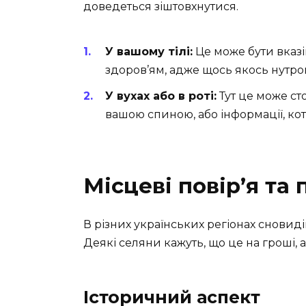
доведеться зіштовхнутися.
У вашому тілі:
Це може бути вказі
здоров’ям, адже щось якось нутром
У вухах або в роті:
Тут це може ст
вашою спиною, або інформації, кот
Місцеві повір’я та
В різних українських регіонах сновиді
Деякі селяни кажуть, що це на гроші, 
Історичний аспект