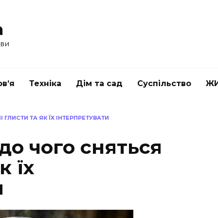
a
ави
в’я
Техніка
Дім та сад
Суспільство
Ж
 ГЛИСТИ ТА ЯК ЇХ ІНТЕРПРЕТУВАТИ
 до чого сняться
к їх
и