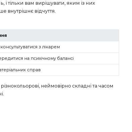
ь, і тільки вам вирішувати, яким із них
ше внутрішнє відчуття.
ння
консультуватися з лікарем
ередитися на психічному балансі
теріальних справ
и різнокольорові, неймовірно складні та часом
і.