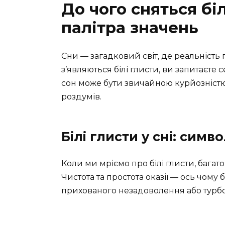
До чого сняться бі
палітра значень
Сни — загадковий світ, де реальність п
з’являються білі глисти, ви запитаєте с
сон може бути звичайною курйозніст
роздумів.
Білі глисти у сні: симво
Коли ми мріємо про білі глисти, багат
Чистота та простота оказії — ось чому 
прихованого незадоволення або турбот