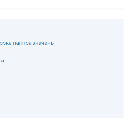
ирока палітра значень
ти