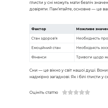
глисти у сні можуть мати безліч значен
довіряти. Пам’ятайте, основне — це ва
Фактор
Можливе значе
Стан здоров’я
Необхідність про
Емоційний стан
Необхідність зос
Фінанси
Тривоги щодо ма
Сни — це вікно у світ нашої душі. Вон
надмірно загадкові. Як і білі глисти у сн
Оцініть статтю