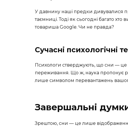
У давнину наші предки дивувалися при
таємниці. Тоді як сьогодні багато хто 
товариша Google. Чи не правда?
Сучасні психологічні те
Психологи стверджують, що сни — це 
переживання. Що ж, наука пропонує різ
лише символом перевантажень вашог
Завершальні думк
Зрештою, сни — це лише відображення т