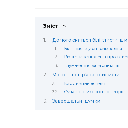
Зміст
До чого сняться білі глисти: ш
Білі глисти у сні: символіка
Різні значення снів про глис
Тлумачення за місцем дії
Місцеві повір’я та прикмети
Історичний аспект
Сучасні психологічні теорії
Завершальні думки