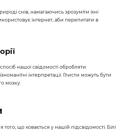
роді снів, намагаючись зрозуміти їхні
використовує інтернет, аби перепитати в
орії
спосіб нашої свідомості обробляти
номанітні інтерпретації. Глисти можуть бути
о мозку.
и
ого, що ховається у нашій підсвідомості. Білі