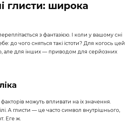
лі глисти: широка
ереплітається з фантазією. І коли у вашому сні
ебе: до чого сняться такі істоти? Для когось цей
ю, але для інших — приводом для серйозних
ліка
о факторів можуть впливати на їх значення.
білі. А глисти — це часто символ внутрішнього,
. Еге ж.