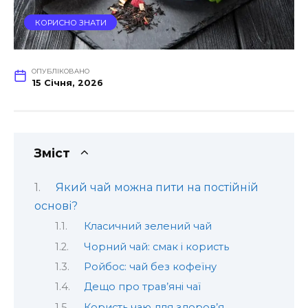
КОРИСНО ЗНАТИ
ОПУБЛІКОВАНО
15 Січня, 2026
Зміст
Який чай можна пити на постійній
основі?
Класичний зелений чай
Чорний чай: смак і користь
Ройбос: чай без кофеїну
Дещо про трав’яні чаї
Користь чаю для здоров’я