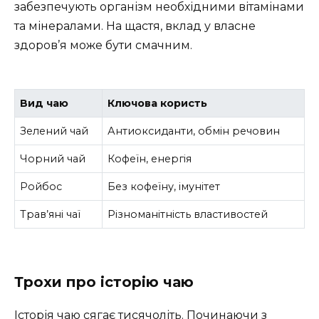
забезпечують організм необхідними вітамінами
та мінералами. На щастя, вклад у власне
здоров’я може бути смачним.
Вид чаю
Ключова користь
Зелений чай
Антиоксиданти, обмін речовин
Чорний чай
Кофеїн, енергія
Ройбос
Без кофеїну, імунітет
Трав’яні чаї
Різноманітність властивостей
Трохи про історію чаю
Історія чаю сягає тисячоліть. Починаючи з