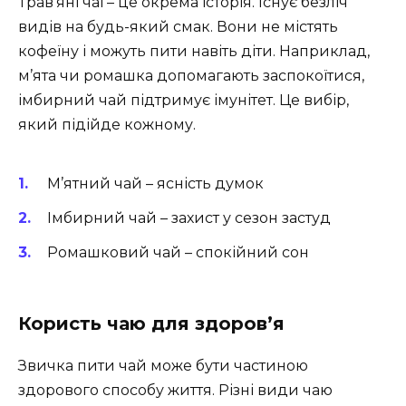
Трав’яні чаї – це окрема історія. Існує безліч
видів на будь-який смак. Вони не містять
кофеїну і можуть пити навіть діти. Наприклад,
м’ята чи ромашка допомагають заспокоїтися,
імбирний чай підтримує імунітет. Це вибір,
який підійде кожному.
М’ятний чай – ясність думок
Імбирний чай – захист у сезон застуд
Ромашковий чай – спокійний сон
Користь чаю для здоров’я
Звичка пити чай може бути частиною
здорового способу життя. Різні види чаю