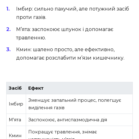
Імбир: сильно пахучий, але потужний засіб
проти газів.
М’ята: заспокоює шлунок і допомагає
травленню.
Кмин: шалено просто, але ефективно,
допомагає розслабити м’язи кишечнику.
Засіб
Ефект
Зменшує запальний процес, полегшує
Імбир
виділення газів
М’ята
Заспокоює, антиспазмодична дія
Покращує травлення, знімає
Кмин