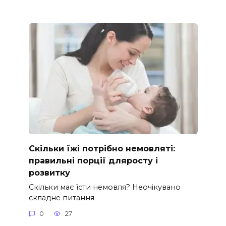
Скільки їжі потрібно немовляті:
правильні порції дляросту і
розвитку
Скільки має їсти немовля? Неочікувано
складне питання
0
27