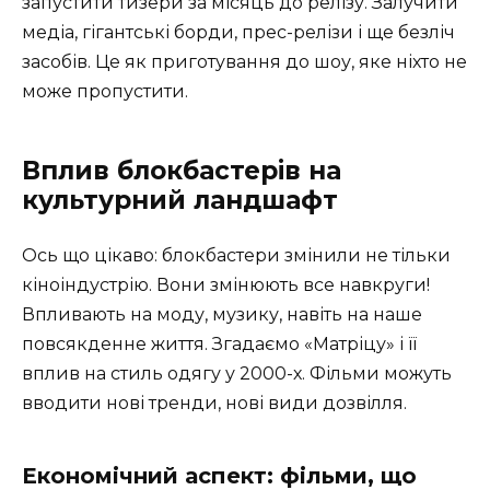
запустити тизери за місяць до релізу. Залучити
медіа, гігантські борди, прес-релізи і ще безліч
засобів. Це як приготування до шоу, яке ніхто не
може пропустити.
Вплив блокбастерів на
культурний ландшафт
Ось що цікаво: блокбастери змінили не тільки
кіноіндустрію. Вони змінюють все навкруги!
Впливають на моду, музику, навіть на наше
повсякденне життя. Згадаємо «Матріцу» і її
вплив на стиль одягу у 2000-х. Фільми можуть
вводити нові тренди, нові види дозвілля.
Економічний аспект: фільми, що