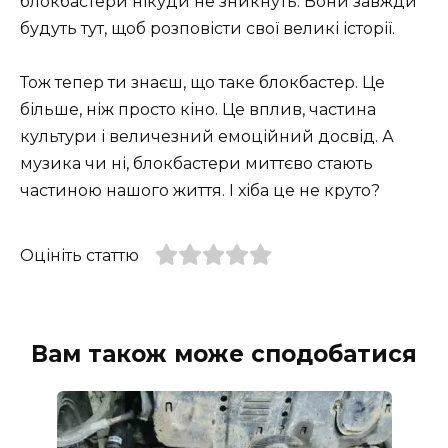
блокбастери нікуди не зникнуть. Вони завжди
будуть тут, щоб розповісти свої великі історії.
Тож тепер ти знаєш, що таке блокбастер. Це
більше, ніж просто кіно. Це вплив, частина
культури і величезний емоційний досвід. А
музика чи ні, блокбастери миттєво стають
частиною нашого життя. І хіба це не круто?
Оцініть статтю
Вам також може сподобатися