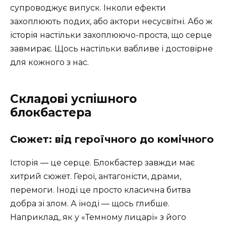
супроводжує випуск. Інколи ефекти
захоплюють подих, або актори несусвітні. Або ж
історія настільки захоплюючо-проста, що серце
завмирає. Щось настільки вабливе і достовірне
для кожного з нас.
Складові успішного
блокбастера
Сюжет: від героїчного до комічного
Історія — це серце. Блокбастер завжди має
хитрий сюжет. Герої, антагоністи, драми,
перемоги. Іноді це просто класична битва
добра зі злом. А іноді — щось глибше.
Наприклад, як у «Темному лицарі» з його