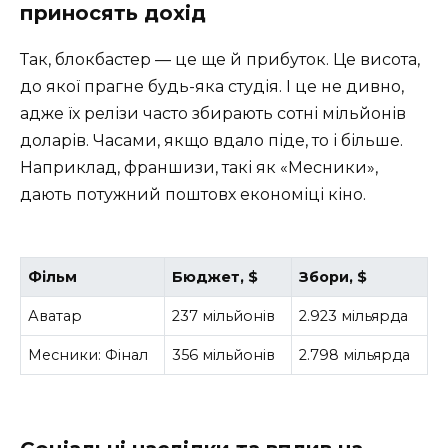
приносять дохід
Так, блокбастер — це ще й прибуток. Це висота,
до якої прагне будь-яка студія. І це не дивно,
адже їх релізи часто збирають сотні мільйонів
доларів. Часами, якщо вдало піде, то і більше.
Наприклад, франшизи, такі як «Месники»,
дають потужний поштовх економіці кіно.
Фільм
Бюджет, $
Збори, $
Аватар
237 мільйонів
2.923 мільярда
Месники: Фінал
356 мільйонів
2.798 мільярда