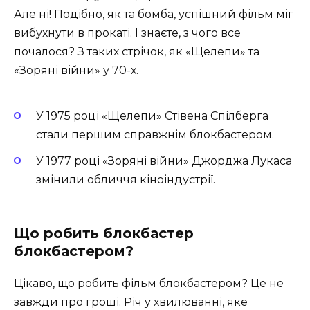
Але ні! Подібно, як та бомба, успішний фільм міг
вибухнути в прокаті. І знаєте, з чого все
почалося? З таких стрічок, як «Щелепи» та
«Зоряні війни» у 70-х.
У 1975 році «Щелепи» Стівена Спілберга
стали першим справжнім блокбастером.
У 1977 році «Зоряні війни» Джорджа Лукаса
змінили обличчя кіноіндустрії.
Що робить блокбастер
блокбастером?
Цікаво, що робить фільм блокбастером? Це не
завжди про гроші. Річ у хвилюванні, яке