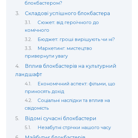
блокбастером?
Складові успішного блокбастера
Сюжет: від героїчного до
комічного
Бюджет: гроші вирішують чи ні?
Маркетинг: мистецтво
привернути увагу
Вплив блокбастерів на культурний
ландшафт
Економічний аспект: фільми, що
приносять дохід
Соціальні наслідки та вплив на
свідомість
Відомі сучасні блокбастери
Незабутні стрічки нашого часу
Майбутнє блокбастерів