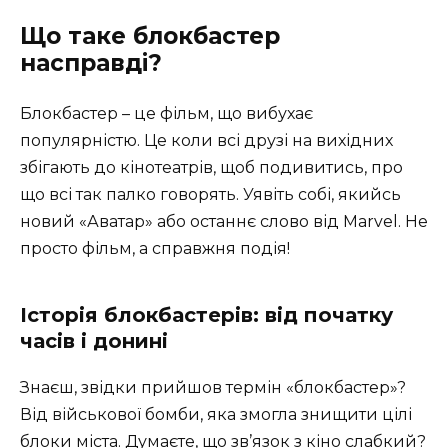
Що таке блокбастер
насправді?
Блокбастер – це фільм, що вибухає
популярністю. Це коли всі друзі на вихідних
збігають до кінотеатрів, щоб подивитись, про
що всі так палко говорять. Уявіть собі, якийсь
новий «Аватар» або останнє слово від Marvel. Не
просто фільм, а справжня подія!
Історія блокбастерів: від початку
часів і донині
Знаєш, звідки прийшов термін «блокбастер»?
Від військової бомби, яка змогла знищити цілі
блоки міста. Думаєте, що зв’язок з кіно слабкий?