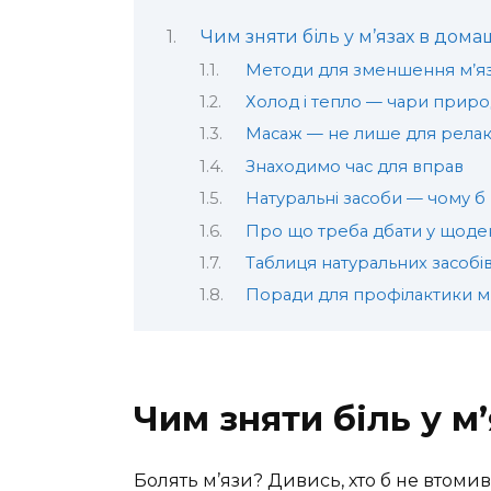
Чим зняти біль у м’язах в дома
Методи для зменшення м’я
Холод і тепло — чари прир
Масаж — не лише для релак
Знаходимо час для вправ
Натуральні засоби — чому б
Про що треба дбати у щоде
Таблиця натуральних засобі
Поради для профілактики м
Чим зняти біль у м
Болять м’язи? Дивись, хто б не втомив