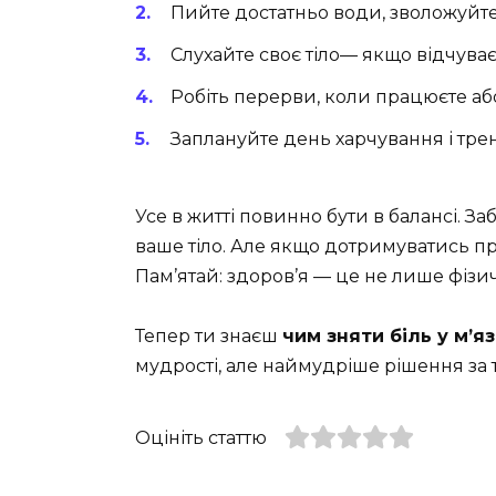
Пийте достатньо води, зволожуйте 
Слухайте своє тіло— якщо відчуваєт
Робіть перерви, коли працюєте аб
Заплануйте день харчування і тре
Усе в житті повинно бути в балансі. 
ваше тіло. Але якщо дотримуватись пр
Пам’ятай: здоров’я — це не лише фізич
Тепер ти знаєш
чим зняти біль у м’я
мудрості, але наймудріше рішення за 
Оцініть статтю