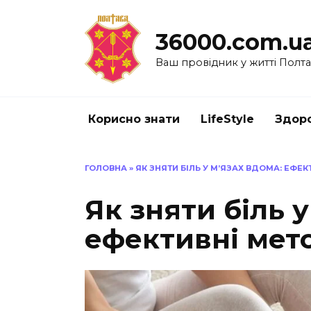
Перейти
до
36000.com.u
вмісту
Ваш провідник у житті Полт
Корисно знати
LifeStyle
Здоро
ГОЛОВНА
»
ЯК ЗНЯТИ БІЛЬ У М’ЯЗАХ ВДОМА: ЕФЕ
Як зняти біль у
ефективні мет