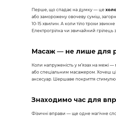
Перше, що спадає на думку — це
хол
або заморожену овочеву суміш, загорн
10-15 хвилин. А коли тіло трохи звикне
Електрогрілка чи звичайний грілець 
Масаж — не лише для 
Коли напруженість у м’язах на межі —
або спеціальним масажером. Хочеш 
аксесуар. Шершаве покриття стимулює 
Знаходимо час для вп
Фізичні вправи — ще одне магічне сло