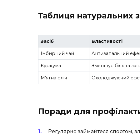
Таблиця натуральних з
Засіб
Властивості
Імбирний чай
Антизапальний ефе
Куркума
Зменшує біль та за
М’ятна олія
Охолоджуючий ефе
Поради для профілакт
Регулярно займайтеся спортом, ал