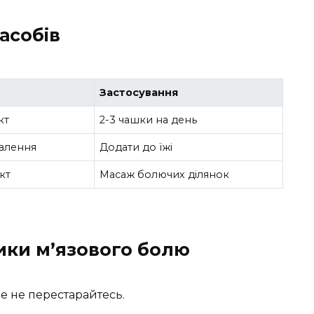
асобів
Застосування
кт
2-3 чашки на день
палення
Додати до їжі
кт
Масаж болючих ділянок
ики м’язового болю
е не перестарайтесь.