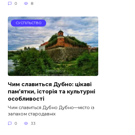
0
8
СУСПІЛЬСТВО
Чим славиться Дубно: цікаві
пам’ятки, історія та культурні
особливості
Чим славиться Дубно Дубно—місто із
запахом стародавніх
0
33