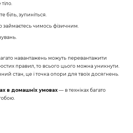
тіло.
е біль, зупиніться.
о займаєтесь чимось фізичним.
нувань.
Забагато навантажень можуть перевантажити
остих правил, то всього цього можна уникнути.
ний стан, це і точка опори для твоїх досягнень.
зах в домашніх умовах
— в техніках багато
тобою.