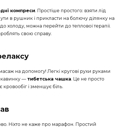
одні компреси
. Простіше простого: взяти лід
ути в рушник і прикласти на болючу ділянку на
 до холоду, можна перейти до теплової терапії.
зроблять свою справу.
релаксу
 масаж на допомогу! Легкі кругові рухи руками
цікавинку —
тибетська чашка
. Це не просто
кровообіг і зменшує біль.
рав
во. Ніхто не каже про марафон. Простий