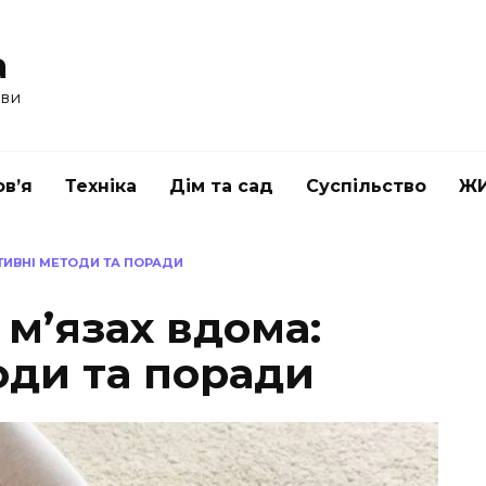
a
ави
в’я
Техніка
Дім та сад
Суспільство
Ж
КТИВНІ МЕТОДИ ТА ПОРАДИ
 м’язах вдома:
оди та поради