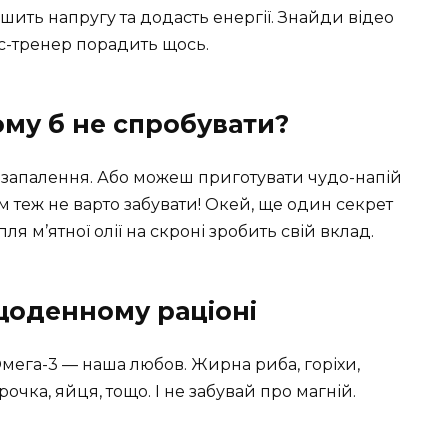
ить напругу та додасть енергії. Знайди відео
ес-тренер порадить щось.
ому б не спробувати?
запалення. Або можеш приготувати чудо-напій
ом теж не варто забувати! Окей, ще один секрет
пля м’ятної олії на скроні зробить свій вклад.
щоденному раціоні
мега-3 — наша любов. Жирна риба, горіхи,
очка, яйця, тощо. І не забувай про магній.