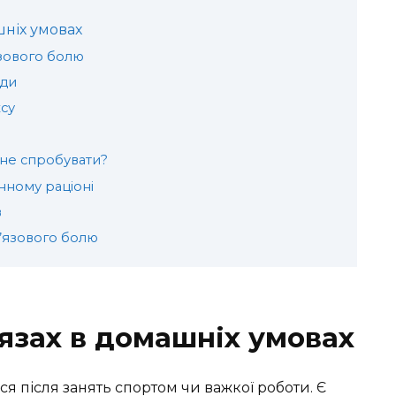
шніх умовах
зового болю
оди
су
 не спробувати?
нному раціоні
в
’язового болю
’язах в домашніх умовах
ся після занять спортом чи важкої роботи. Є