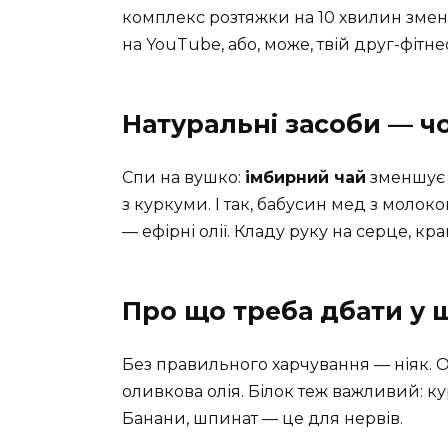
комплекс розтяжки на 10 хвилин зменш
на YouTube, або, може, твій друг-фітн
Натуральні засоби — ч
Спи на вушко:
імбирний чай
зменшує 
з куркуми. І так, бабусин мед з молок
— ефірні олії. Кладу руку на серце, кра
Про що треба дбати у 
Без правильного харчування — ніяк. О
оливкова олія. Білок теж важливий: кур
Банани, шпинат — це для нервів.