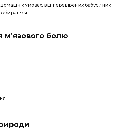
 в домашніх умовах, від перевірених бабусиних
розбиратися.
 м’язового болю
ння
природи