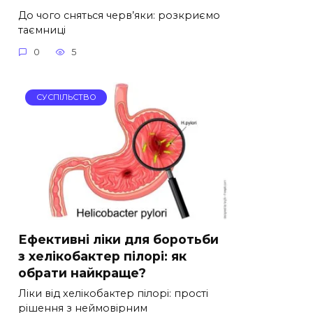
До чого сняться черв’яки: розкриємо
таємниці
0
5
СУСПІЛЬСТВО
Ефективні ліки для боротьби
з хелікобактер пілорі: як
обрати найкраще?
Ліки від хелікобактер пілорі: прості
рішення з неймовірним