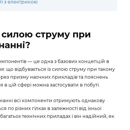
ті з електрикою
з силою струму при
нанні?
мпонентів — це одна з базових концепцій в
я: що відбувається із силою струму при такому
ерез призму наочних прикладів та пояснень
 в цій сфері можна застосувати в побуті.
днанні всі компоненти отримують однакову
я по різних гілках в залежності від їхньої
агатьох технічних приладах і він надійний, як