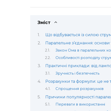
Зміст
Що відбувається із силою стру
Паралельне з’єднання: основи 
Закон Ома в паралельних ко
Особливості розподілу стру
Практичні приклади: від ламп
Зручність і безпечність
Розрахунки та формули: це не 
Спрощення розрахунків
Причини популярності парале
Переваги в використанні