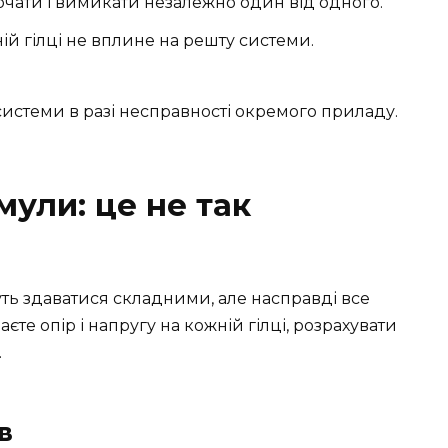
ати і вимикати незалежно один від одного.
й гілці не вплине на решту системи.
истеми в разі несправності окремого приладу.
ули: це не так
ть здаватися складними, але насправді все
єте опір і напругу на кожній гілці, розрахувати
.
в