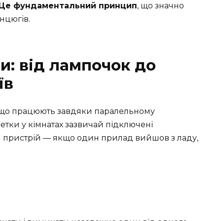
Це фундаментальний принцип
, що значно
нцюгів.
и: від лампочок до
їв
 що працюють завдяки паралельному
етки у кімнатах зазвичай підключені
ш пристрій — якщо один прилад вийшов з ладу,