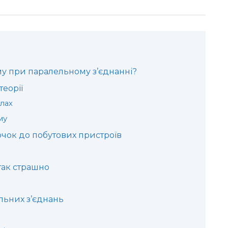
му при паралельному з’єднанні?
теорії
лах
му
очок до побутових пристроїв
так страшно
льних з’єднань