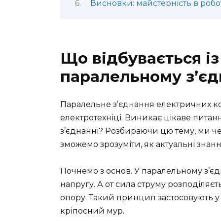
Висновки: майстерність в робо
Що відбувається і
паралельному з’єд
Паралельне з’єднання електричних ко
електротехніці. Виникає цікаве питанн
з’єднанні? Розбираючи цю тему, ми ч
зможемо зрозуміти, як актуальні знання
Почнемо з основ. У паралельному з’є
напругу. А от сила струму розподіляєтьс
опору. Такий принцип застосовують у б
кріпосний мур.