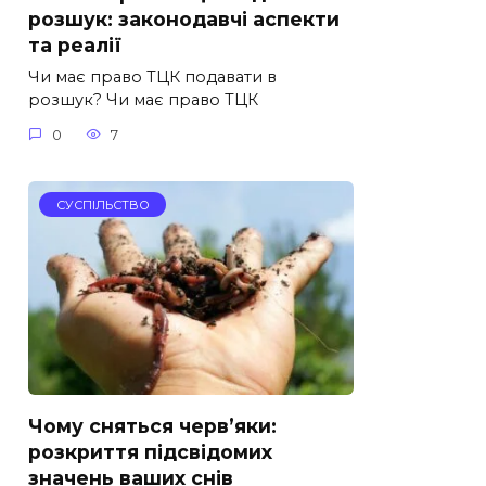
розшук: законодавчі аспекти
та реалії
Чи має право ТЦК подавати в
розшук? Чи має право ТЦК
0
7
СУСПІЛЬСТВО
Чому сняться черв’яки:
розкриття підсвідомих
значень ваших снів