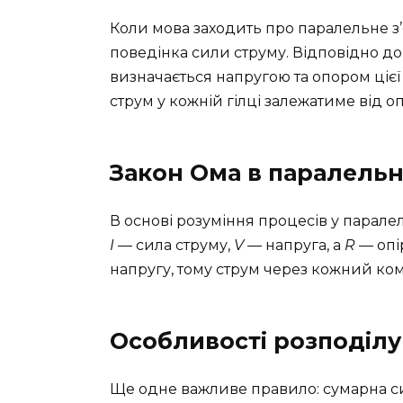
Коли мова заходить про паралельне з’
поведінка сили струму. Відповідно до 
визначається напругою та опором цієї 
струм у кожній гілці залежатиме від о
Закон Ома в паралельн
В основі розуміння процесів у парале
I
— сила струму,
V
— напруга, а
R
— опі
напругу, тому струм через кожний ком
Особливості розподілу
Ще одне важливе правило: сумарна си