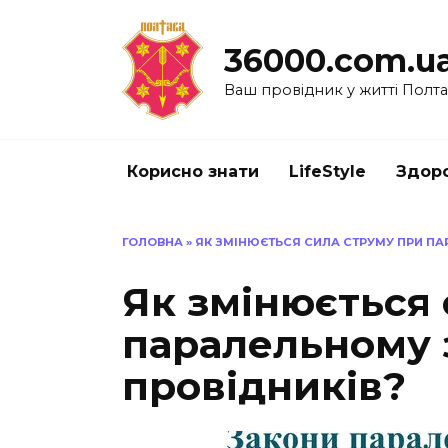
Перейти
до
36000.com.u
вмісту
Ваш провідник у житті Полт
Корисно знати
LifeStyle
Здоро
ГОЛОВНА
»
ЯК ЗМІНЮЄТЬСЯ СИЛА СТРУМУ ПРИ ПА
Як змінюється 
паралельному 
провідників?