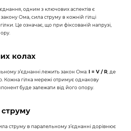
єднання, одним з ключових аспектів є
закону Ома, сила струму в кожній гілці
гілки. Це означає, що при фіксованій напрузі,
пору.
их колах
льному з’єднанні лежить закон Ома:
I = V / R
, де
р. Кожна гілка мережі отримує однакову
понент буде залежати від його опору.
 струму
ла струму в паралельному з’єднанні дорівнює