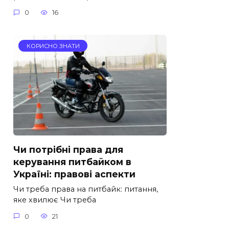
0
16
КОРИСНО ЗНАТИ
Чи потрібні права для
керування питбайком в
Україні: правові аспекти
Чи треба права на питбайк: питання,
яке хвилює Чи треба
0
21