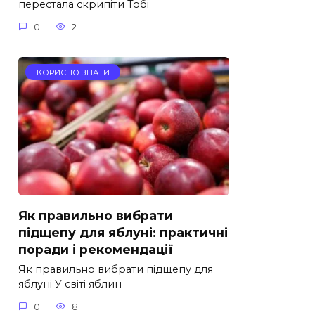
перестала скрипіти Тобі
0
2
КОРИСНО ЗНАТИ
Як правильно вибрати
підщепу для яблуні: практичні
поради і рекомендації
Як правильно вибрати підщепу для
яблуні У світі яблин
0
8