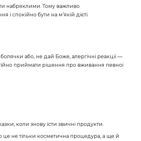
ти набряклими. Тому важливо
і спокійно бути на м’якій дієті.
болячки або, не дай Боже, алергічні реакції —
остійно приймати рішення про вживання певної
казки, коли знову їсти звичні продукти.
о це не тільки косметична процедура, а ще й