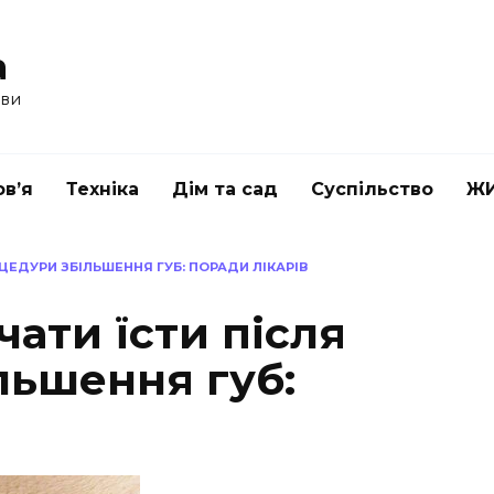
a
ави
в’я
Техніка
Дім та сад
Суспільство
Ж
ЦЕДУРИ ЗБІЛЬШЕННЯ ГУБ: ПОРАДИ ЛІКАРІВ
ати їсти після
льшення губ: