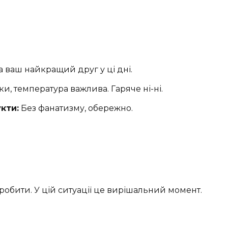
а ваш найкращий друг у ці дні.
ки, температура важлива. Гаряче ні-ні.
кти:
Без фанатизму, обережно.
 робити. У цій ситуації це вирішальний момент.