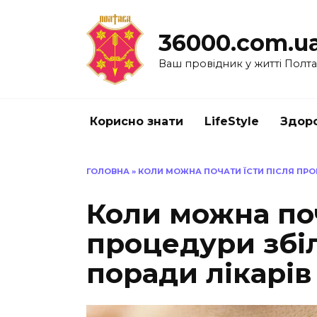
Перейти
до
36000.com.u
вмісту
Ваш провідник у житті Полт
Корисно знати
LifeStyle
Здоро
ГОЛОВНА
»
КОЛИ МОЖНА ПОЧАТИ ЇСТИ ПІСЛЯ ПРО
Коли можна поч
процедури збі
поради лікарів