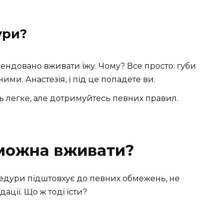
ури?
ндовано вживати їжу. Чому? Все просто: губи
ми. Анастезія, і під це попадете ви.
 легке, але дотримуйтесь певних правил.
можна вживати?
едури підштовхує до певних обмежень, не
ції. Що ж тоді їсти?