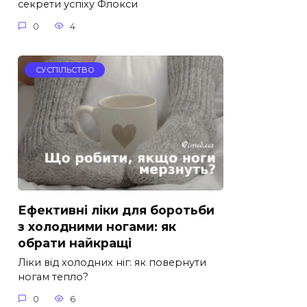
секрети успіху Флокси
0
4
СУСПІЛЬСТВО
Ефективні ліки для боротьби
з холодними ногами: як
обрати найкращі
Ліки від холодних ніг: як повернути
ногам тепло?
0
6