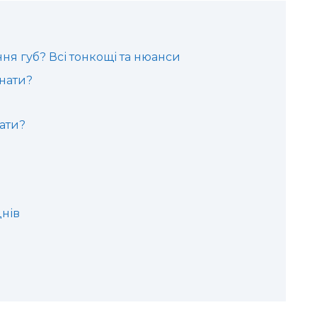
ня губ? Всі тонкощі та нюанси
нати?
ати?
нів