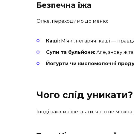
Безпечна їжа
Отже, переходимо до меню:
Каші:
М’які, негарячі каші — правд
Супи та бульйони:
Але, знову ж та
Йогурти чи кисломолочні проду
Чого слід уникати?
Іноді важливіше знати, чого не можна