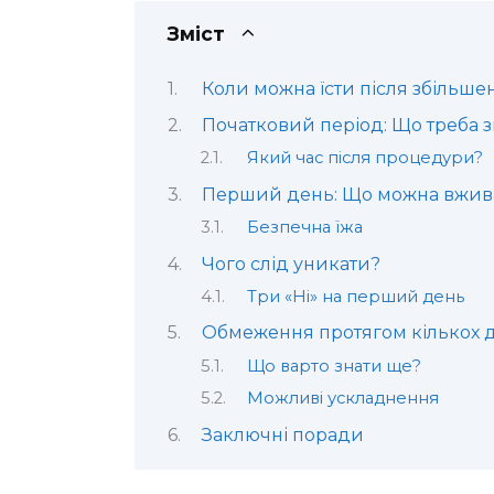
Зміст
Коли можна їсти після збільшен
Початковий період: Що треба з
Який час після процедури?
Перший день: Що можна вжив
Безпечна їжа
Чого слід уникати?
Три «Ні» на перший день
Обмеження протягом кількох д
Що варто знати ще?
Можливі ускладнення
Заключні поради