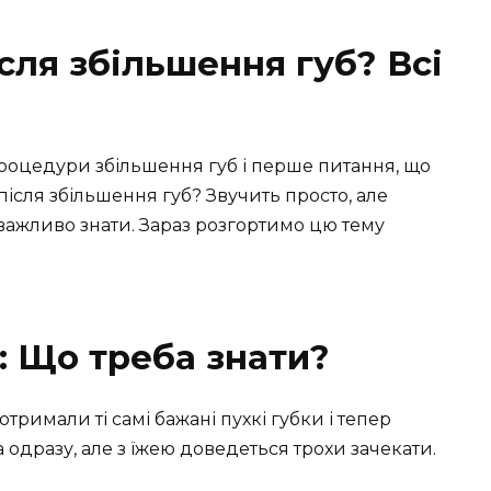
сля збільшення губ? Всі
процедури збільшення губ і перше питання, що
після збільшення губ? Звучить просто, але
і важливо знати. Зараз розгортимо цю тему
: Що треба знати?
тримали ті самі бажані пухкі губки і тепер
одразу, але з їжею доведеться трохи зачекати.