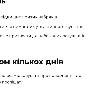
нь
 підвищити ризик набряків.
ти, які вимагатимуть активного жування.
Може призвести до небажаних результатів.
м кількох днів
що розмірковувати про повернення до
 поспішати.