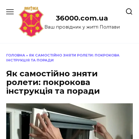
Перейти
до
36000.com.ua
вмісту
Ваш провідник у житті Полтави
ГОЛОВНА
»
ЯК САМОСТІЙНО ЗНЯТИ РОЛЕТИ: ПОКРОКОВА
ІНСТРУКЦІЯ ТА ПОРАДИ
Як самостійно зняти
ролети: покрокова
інструкція та поради