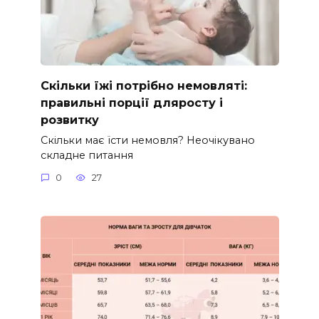
Скільки їжі потрібно немовляті:
правильні порції дляросту і
розвитку
Скільки має їсти немовля? Неочікувано
складне питання
0
27