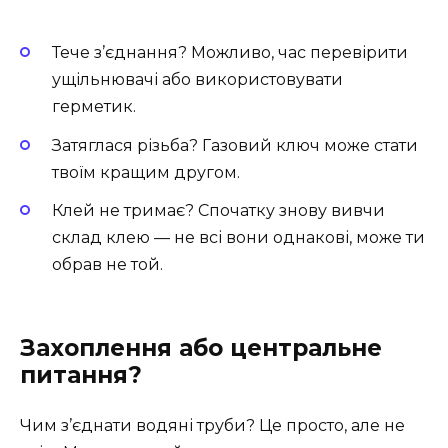
Тече з’єднання? Можливо, час перевірити
ущільнювачі або використовувати
герметик.
Затяглася різьба? Газовий ключ може стати
твоїм кращим другом.
Клей не тримає? Спочатку знову вивчи
склад клею — не всі вони однакові, може ти
обрав не той.
Захоплення або центральне
питання?
Чим з’єднати водяні труби? Це просто, але не