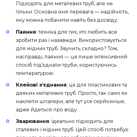
Підходять для металевих труб, але не
тільки. Основна їхня перевага — надійність,
яку можна побачити навіть без досвіду.
Паяння
: техніка для тих, хто любить все
зробити раз і назавжди. Використовується
для мідних труб. Звучить складно? Тож,
насправді, паяння — це лише інтенсивний
спосіб під’єднати труби, користуючись
температурою.
Клейові з’єднання
: це для пластикових та
деяких металевих труб. Просто, так само як
наклеїти шпалери, але тут усе серйозніше,
адже йдеться про воду.
Зварювання
: ідеально підходить для
сталевих і мідних труб. Цей спосіб потребує