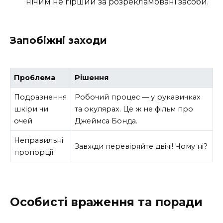
нічим не гірший за розрекламовані засоби.
Запобіжні заходи
Проблема
Рішення
Подразнення
Робочий процес — у рукавичках
шкіри чи
та окулярах. Це ж не фільм про
очей
Джеймса Бонда.
Неправильні
Завжди перевіряйте двічі! Чому ні?
пропорції
Особисті враження та поради