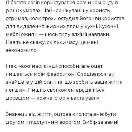
Я багато разів користувався розчином оцту в
різних умовах. Найнеочікуванішу користь
отримав, коли трохи остудив його і використав
для видалення жирних плям у кухні. Кухонні
меблі ожили — щось типу алхімії навпаки.
Навіть не скажу, скільки часу це мені
зекономило.
І так, можливо, є інші способи, але оцет
лишається моїм фаворитом. Сподіваюся, ви
знайдете у цій статті те, що зробить ваше життя
легшим. Пишіть свої коментарі, діліться
досвідом — кожна історія варта уваги.
Знанець від життя, оцтова кислота вміє бути і
другом, і підступним ворогом. Вибір за вами!