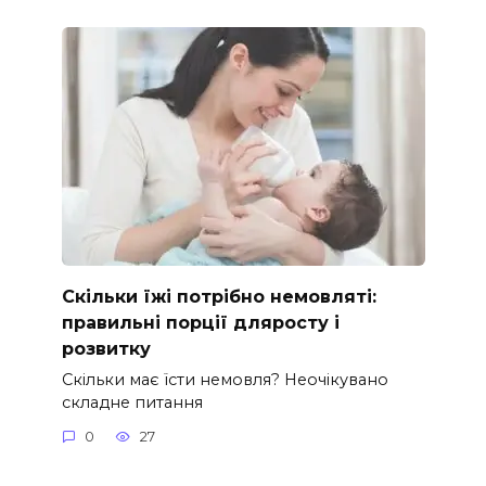
Скільки їжі потрібно немовляті:
правильні порції дляросту і
розвитку
Скільки має їсти немовля? Неочікувано
складне питання
0
27