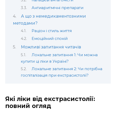
Кальцієві антагоністи
Антиаритмічні препарати
А що з немедикаментозними
методами?
Раціон і стиль життя
Емоційний спокій
Можливі запитання читачів
Локальне запитання 1: Чи можна
купити ці ліки в Україні?
Локальне запитання 2: Чи потрібна
госпіталізація при екстрасистолії?
Які ліки від екстрасистолії:
повний огляд