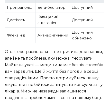
Пропранолол
Бета-блокатор
Доступний
Кальцієвий
Дилтіазем
Доступний
антагоніст
Доступний
Флекаїнід
Антиаритмічний
обмежено
Отож, екстрасистолія — не причина для паніки,
але і не та проблема, яку можна ігнорувати.
Майте на увазі — медицина має безліч способів
вам зарадити. Ще й життя без погоди в серці
стає радіснішим. Просто дотримуйтеся плану
лікування і не бійтесь запитувати консультації у
лікарів. Ми ж не назавжди залишимося
наодинці з проблемами — світ на нашому боці.