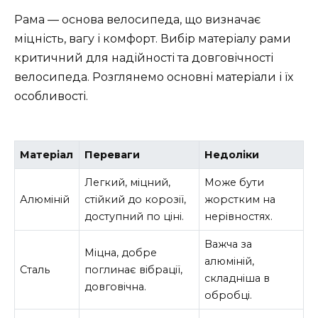
Рама — основа велосипеда, що визначає
міцність, вагу і комфорт. Вибір матеріалу рами
критичний для надійності та довговічності
велосипеда. Розглянемо основні матеріали і їх
особливості.
Матеріал
Переваги
Недоліки
Легкий, міцний,
Може бути
Алюміній
стійкий до корозії,
жорстким на
доступний по ціні.
нерівностях.
Важча за
Міцна, добре
алюміній,
Сталь
поглинає вібрації,
складніша в
довговічна.
обробці.