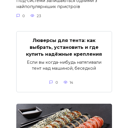
Под-системи залишаються одними з
найпопулярніших пристроїв
0
23
Люверсы для тента: как
выбрать, установить и где
купить надёжные крепления
Если вы когда-нибудь натягивали
тент над машиной, беседкой
0
14