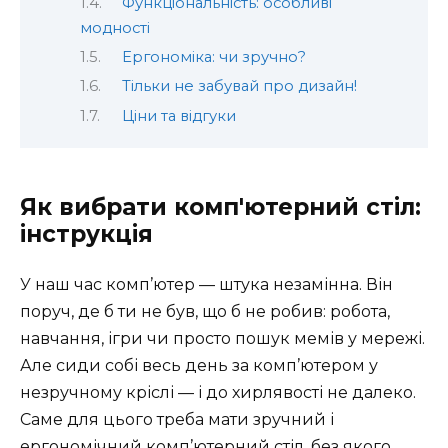
Функціональність: особливі
модності
Ергономіка: чи зручно?
Тільки не забувай про дизайн!
Ціни та відгуки
Як вибрати комп'ютерний стіл:
інструкція
У наш час комп’ютер — штука незамінна. Він
поруч, де б ти не був, що б не робив: робота,
навчання, ігри чи просто пошук мемів у мережі.
Але сиди собі весь день за комп’ютером у
незручному кріслі — і до хирлявості не далеко.
Саме для цього треба мати зручний і
ергономічний комп’ютерний стіл, без якого