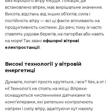
Без хорошого вітру нікуди. Локація, де
встановлено вітряк, має вирішальне значення.
Висота, відстань від інших об’єктів, сила і
постійність вітру — всі ці факти впливають на
продуктивність системи. До речі, тому їх часто
ставлять уздовж берегів, на пагорбах або навіть
на море! Так звані
офшорні вітрові
електростанції
.
Високі технології у вітровій
енергетиці
Думаєте, лопаті просто крутяться, і все? Хех, а от і
ні! Технології не стоять на місці. Вітряки
оснащуються численними датчиками та
комп’ютерами, які ретельно контролюють
напрям і силу вітру, адаптуючи кут нахилу