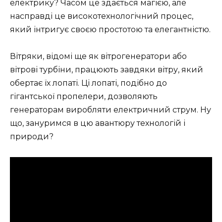
електрику? Часом це здається магією, але
насправді це високотехнологічний процес,
який інтригує своєю простотою та елегантністю.
Вітряки, відомі ще як вітрогенератори або
вітрові турбіни, працюють завдяки вітру, який
обертає їх лопаті. Ці лопаті, подібно до
гігантської пропелери, дозволяють
генераторам виробляти електричний струм. Ну
що, зануримся в цю авантюру технологій і
природи?