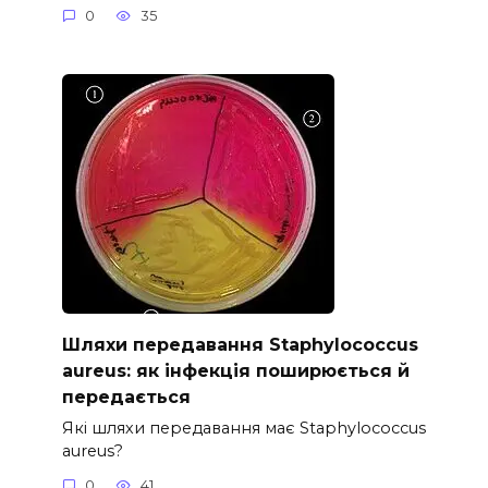
0
35
Шляхи передавання Staphylococcus
aureus: як інфекція поширюється й
передається
Які шляхи передавання має Staphylococcus
aureus?
0
41