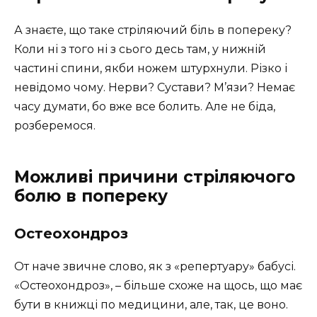
А знаєте, що таке стріляючий біль в попереку?
Коли ні з того ні з сього десь там, у нижній
частині спини, якби ножем штурхнули. Різко і
невідомо чому. Нерви? Сустави? М’язи? Немає
часу думати, бо вже все болить. Але не біда,
розберемося.
Можливі причини стріляючого
болю в попереку
Остеохондроз
От наче звичне слово, як з «репертуару» бабусі.
«Остеохондроз», – більше схоже на щось, що має
бути в книжці по медицини, але, так, це воно.