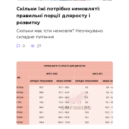
Скільки їжі потрібно немовляті:
правильні порції дляросту і
розвитку
Скільки має їсти немовля? Неочікувано
складне питання
0
27