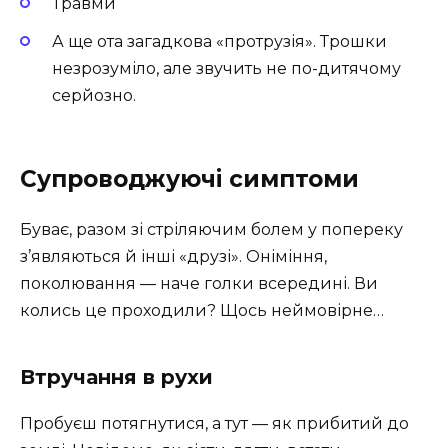
Травми
А ще ота загадкова «протрузія». Трошки
незрозуміло, але звучить не по-дитячому
серйозно.
Супроводжуючі симптоми
Буває, разом зі стріляючим болем у попереку
з’являються й інші «друзі». Оніміння,
поколювання — наче голки всередині. Ви
колись це проходили? Щось неймовірне…
Втручання в рухи
Пробуєш потягнутися, а тут — як прибитий до