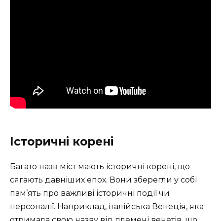
Історичні корені
Багато назв міст мають історичні корені, що
сягають давніших епох. Вони зберегли у собі
пам’ять про важливі історичні події чи
персоналії. Наприклад, італійська Венеція, яка
отримала свою назву від племені венетів, що