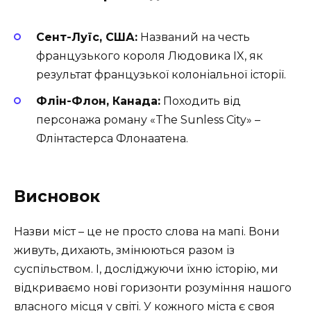
Сент-Луїс, США:
Названий на честь
французького короля Людовика IX, як
результат французької колоніальної історії.
Флін-Флон, Канада:
Походить від
персонажа роману «The Sunless City» –
Флінтастерса Флонаатена.
Висновок
Назви міст – це не просто слова на мапі. Вони
живуть, дихають, змінюються разом із
суспільством. І, досліджуючи їхню історію, ми
відкриваємо нові горизонти розуміння нашого
власного місця у світі. У кожного міста є своя