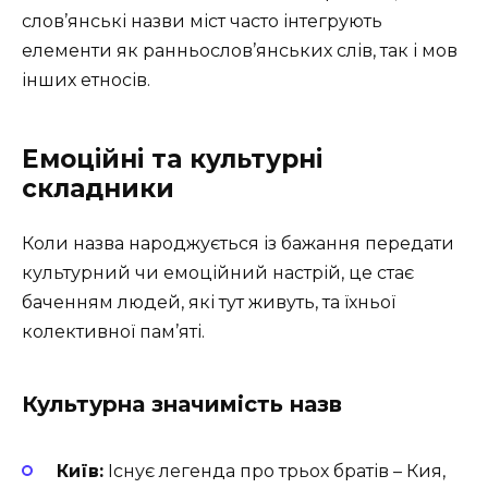
слов’янські назви міст часто інтегрують
елементи як ранньослов’янських слів, так і мов
інших етносів.
Емоційні та культурні
складники
Коли назва народжується із бажання передати
культурний чи емоційний настрій, це стає
баченням людей, які тут живуть, та їхньої
колективної пам’яті.
Культурна значимість назв
Київ:
Існує легенда про трьох братів – Кия,