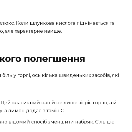
люкс. Коли шлункова кислота піднімається та
, але характерне явище.
дкого полегшення
біль у горлі, ось кілька швиденьких засобів, які
. Цей класичний напій не лише зігріє горло, а й
у, а лимон додає вітамін С.
вно відомий спосіб зменшити набряк. Сіль діє