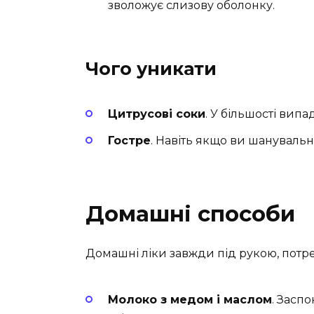
зволожує слизову оболонку.
Чого уникати
Цитрусові соки
. У більшості вип
Гостре
. Навіть якщо ви шанувальни
Домашні способи
Домашні ліки завжди під рукою, потре
Молоко з медом і маслом
. Засп