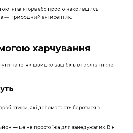
огою інгалятора або просто накрившись
а — природний антисептик.
могою харчування
инути на те, як швидко ваш біль в горлі зникне.
уть
ь пробіотики, які допомагають боротися з
йон — це не просто їжа для занедужалих. Він