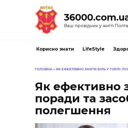
Перейти
до
36000.com.u
вмісту
Ваш провідник у житті Полт
Корисно знати
LifeStyle
Здоро
ГОЛОВНА
»
ЯК ЕФЕКТИВНО ЗНЯТИ БІЛЬ У ГОРЛІ: 
Як ефективно з
поради та засо
полегшення