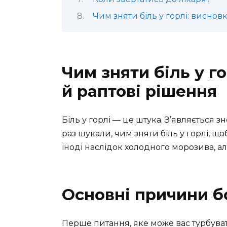
Чим зняти біль у горлі: виснов
Чим зняти біль у г
й раптові рішення
Біль у горлі — це штука. З’являється зн
раз шукали, чим зняти біль у горлі, щоб
іноді наслідок холодного морозива, а
Основні причини б
Перше питання, яке може вас турбуват