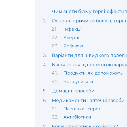
Чим зняти біль у горлі: ефекти
Основні причини болю в горлі
Інфекції
Алергії
Рефлюкс
Варіанти для швидкого полег
Nастянення з допомогою харч
Продукти, які допоможуть
Чого уникати
Домашні способи
Медикаменти і аптечні засоби
Пастилки і спреї
Антибіотики
Коли звертатись до лікаря?