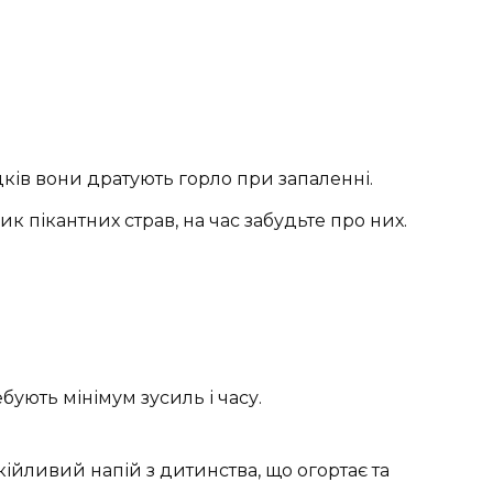
адків вони дратують горло при запаленні.
к пікантних страв, на час забудьте про них.
бують мінімум зусиль і часу.
окійливий напій з дитинства, що огортає та