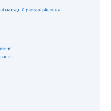
вні методи й раптові рішення
шення
ування