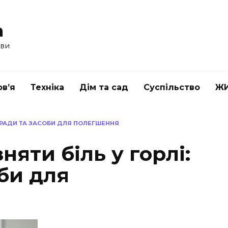
a
ави
в’я
Техніка
Дім та сад
Суспільство
Ж
ПОРАДИ ТА ЗАСОБИ ДЛЯ ПОЛЕГШЕННЯ
няти біль у горлі:
би для