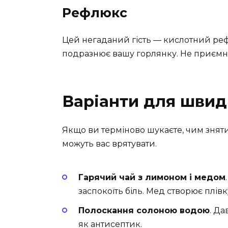
Рефлюкс
Цей негаданий гість — кислотний реф
подразнює вашу горлянку. Не приємно
Варіанти для шви
Якщо ви терміново шукаєте, чим зняти 
можуть вас врятувати.
Гарячий чай з лимоном і медом
заспокоїть біль. Мед створює плівк
Полоскання солоною водою
. Да
як антисептик.