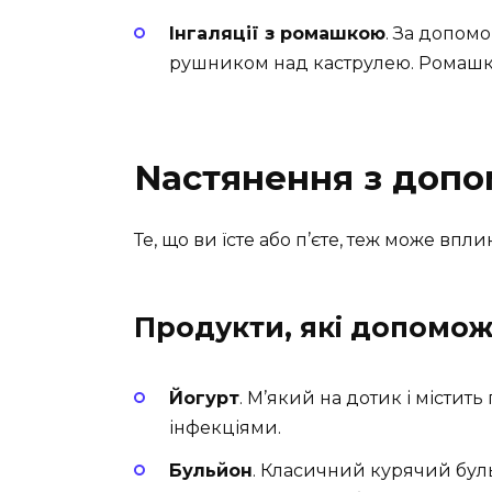
Інгаляції з ромашкою
. За допом
рушником над каструлею. Ромашк
Nастянення з допо
Те, що ви їсте або п’єте, теж може впл
Продукти, які допомож
Йогурт
. М’який на дотик і містит
інфекціями.
Бульйон
. Класичний курячий буль