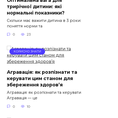
Оптимальна вага для
трирічної дитини: які
нормальні показники?
Скільки має важити дитина в 3 роки:
поняття норми та
0
23
КОРИСНО ЗНАТИ
Агравація: як розпізнати та
керувати цим станом для
збереження здоров’я
Агравація: як розпізнати та керувати
Агравація — це
0
10