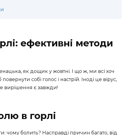
ки
орлі: ефективні методи
енацька, як дощик у жовтні. І що ж, ми всі хоч
 повернути собі голос і настрій. Іноді це вірус,
ле вирішення є завжди!
олю в горлі
и: чому болить? Насправді причин багато, від