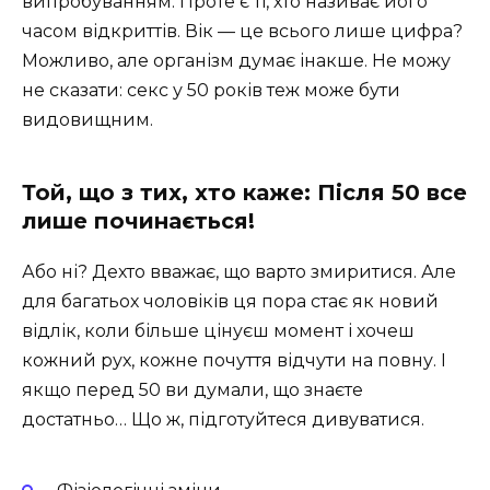
випробуванням. Проте є ті, хто називає його
часом відкриттів. Вік — це всього лише цифра?
Можливо, але організм думає інакше. Не можу
не сказати: секс у 50 років теж може бути
видовищним.
Той, що з тих, хто каже: Після 50 все
лише починається!
Або ні? Дехто вважає, що варто змиритися. Але
для багатьох чоловіків ця пора стає як новий
відлік, коли більше цінуєш момент і хочеш
кожний рух, кожне почуття відчути на повну. І
якщо перед 50 ви думали, що знаєте
достатньо… Що ж, підготуйтеся дивуватися.