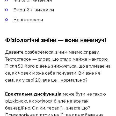
Фізіологічні зміни
Емоційні виклики
Нові інтереси
Фізіологічні зміни — вони неминучі
Давайте розберемося, з чим маємо справу.
Тестостерон — слово, що стало майже мантрою.
Після 50 його рівень знижується, що впливає на
се, як човек може себе почувати. Ви вже не
самі, як у свої 20, але це… нормально?
Еректильна дисфункція
може бути не такою
рідкісною, як хотілося б, але не все так
безнадійно. Є ліки, терапії, і, знаєте що?
Психологічна підтримка. Є ще одне: бажання