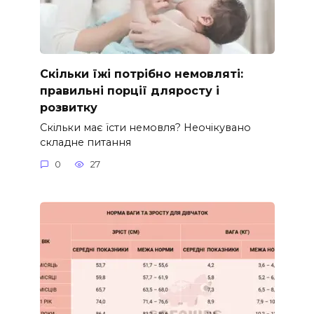
Скільки їжі потрібно немовляті:
правильні порції дляросту і
розвитку
Скільки має їсти немовля? Неочікувано
складне питання
0
27