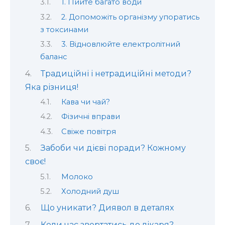
1. Пийте багато води
2. Допоможіть організму упоратись
з токсинами
3. Відновлюйте електролітний
баланс
Традиційні і нетрадиційні методи?
Яка різниця!
Кава чи чай?
Фізичні вправи
Свіже повітря
Забоби чи дієві поради? Кожному
своє!
Молоко
Холодний душ
Що уникати? Диявол в деталях
Коли час звертатись до лікаря?