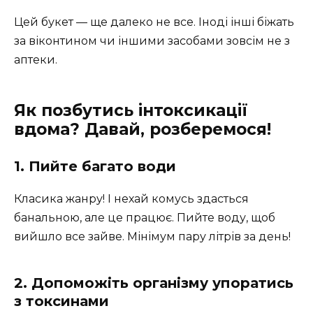
Цей букет — ще далеко не все. Іноді інші біжать
за віконтином чи іншими засобами зовсім не з
аптеки.
Як позбутись інтоксикації
вдома? Давай, розберемося!
1. Пийте багато води
Класика жанру! І нехай комусь здасться
банальною, але це працює. Пийте воду, щоб
вийшло все зайве. Мінімум пару літрів за день!
2. Допоможіть організму упоратись
з токсинами