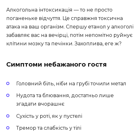
Алкогольна інтоксикація — то не просто
поганеньке відчуття. Це справжня токсична
атака на ваш організм. Спершу етанол у алкоголі
забавляє вас на вечірці, потім непомітно руйнує
клітини мозку та печінки. Захоплива, еге ж?
Симптоми небажаного гостя
Головний біль, ніби на грубі точили метал
Нудота та блювання, достатньо лише
згадати вчорашнє
Сухість у роті, як у пустелі
Тремор та слабкість у тілі