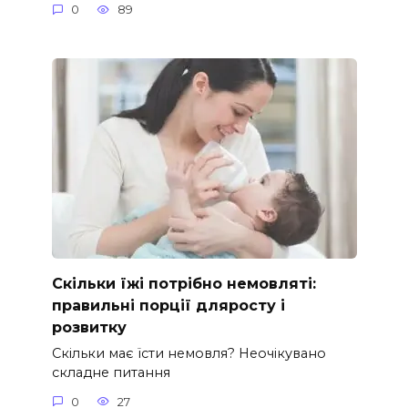
0
89
Скільки їжі потрібно немовляті:
правильні порції дляросту і
розвитку
Скільки має їсти немовля? Неочікувано
складне питання
0
27