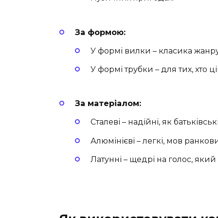
За формою:
У формі вилки – класика жанру
У формі трубки – для тих, хто ці
За матеріалом:
Сталеві – надійні, як батьківськ
Алюмінієві – легкі, мов ранков
Латунні – щедрі на голос, який