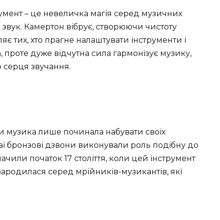
умент – це невеличка магія серед музичних
звук. Камертон вібрує, створюючи чистоту
ляє тих, хто прагне налаштувати інструменти і
, проте дуже відчутна сила гармонізує музику,
 серця звучання.
оли музика лише починала набувати своїх
аї бронзові дзвони виконували роль подібну до
ачили початок 17 століття, коли цей інструмент
 зародилася серед мрійників-музикантів, які