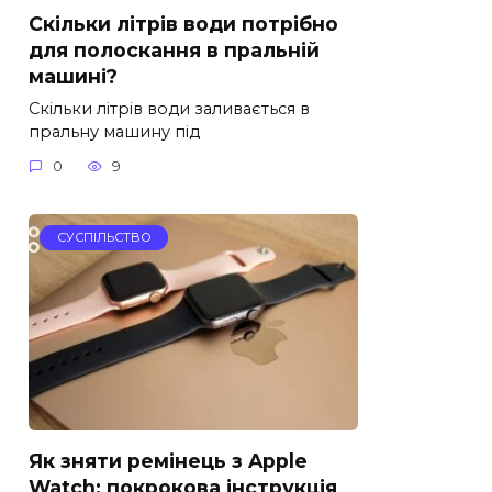
Скільки літрів води потрібно
для полоскання в пральній
машині?
Скільки літрів води заливається в
пральну машину під
0
9
СУСПІЛЬСТВО
Як зняти ремінець з Apple
Watch: покрокова інструкція