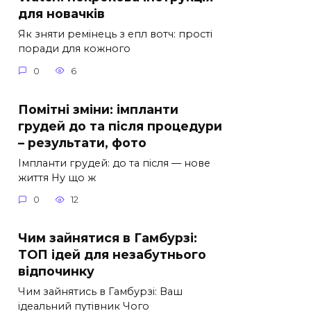
для новачків
Як зняти ремінець з епл вотч: прості
поради для кожного
0
6
Помітні зміни: імпланти
грудей до та після процедури
– результати, фото
Імпланти грудей: до та після — нове
життя Ну що ж
0
12
Чим зайнятися в Гамбурзі:
ТОП ідей для незабутнього
відпочинку
Чим зайнятись в Гамбурзі: Ваш
ідеальний путівник Чого