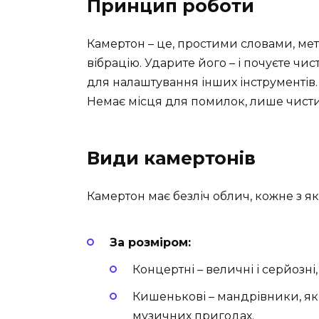
Принцип роботи
Камертон – це, простими словами, ме
вібрацію. Ударите його – і почуєте чи
для налаштування інших інструментів. 
Немає місця для помилок, лише чист
Види камертонів
Камертон має безліч облич, кожне з я
За розміром:
Концертні – величні і серйозні,
Кишенькові – мандрівники, які
музичних пригодах.