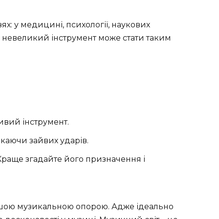
х: у медицині, психології, наукових
о невеликий інструмент може стати таким
ивий інструмент.
икаючи зайвих ударів.
 Краще згадайте його призначення і
ашою музикальною опорою. Адже ідеально