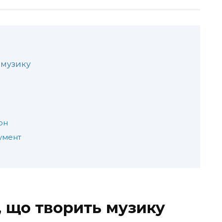
 музику
он
румент
, що творить музику