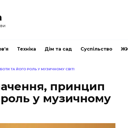
a
ави
в’я
Техніка
Дім та сад
Суспільство
Ж
БОТИ ТА ЙОГО РОЛЬ У МУЗИЧНОМУ СВІТІ
начення, принцип
 роль у музичному