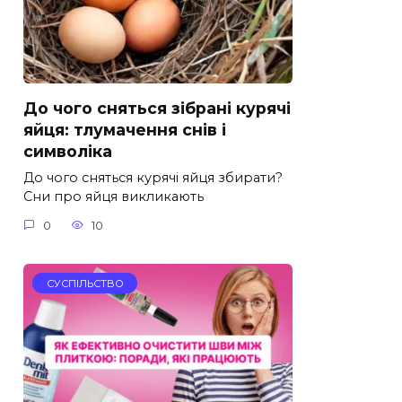
До чого сняться зібрані курячі
яйця: тлумачення снів і
символіка
До чого сняться курячі яйця збирати?
Сни про яйця викликають
0
10
СУСПІЛЬСТВО