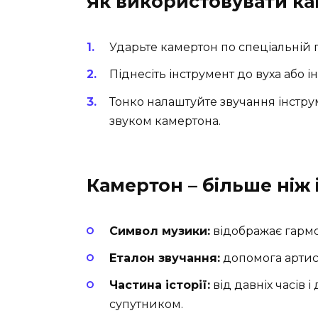
Як використовувати к
Ударьте камертон по спеціальній 
Піднесіть інструмент до вуха або 
Тонко налаштуйте звучання інструм
звуком камертона.
Камертон – більше ніж
Символ музики:
відображає гармо
Еталон звучання:
допомога артист
Частина історії:
від давніх часів 
супутником.