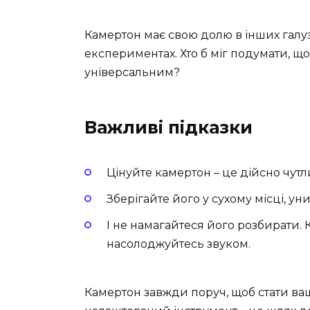
Камертон має свою долю в інших галузя
експериментах. Хто б міг подумати, щ
універсальним?
Важливі підказки
Цінуйте камертон – це дійсно чутл
Зберігайте його у сухому місці, ун
І не намагайтеся його розбирати.
насолоджуйтесь звуком.
Камертон завжди поруч, щоб стати в