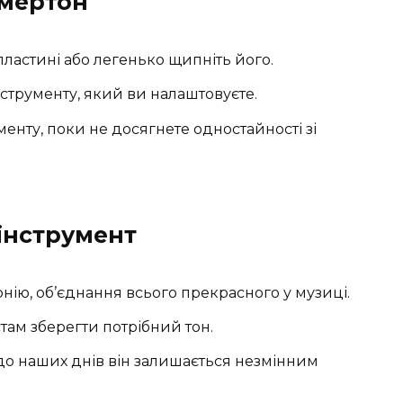
амертон
пластині або легенько щипніть його.
інструменту, який ви налаштовуєте.
енту, поки не досягнете одностайності зі
 інструмент
нію, об’єднання всього прекрасного у музиці.
ам зберегти потрібний тон.
і до наших днів він залишається незмінним