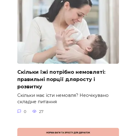
Скільки їжі потрібно немовляті:
правильні порції дляросту і
розвитку
Скільки має їсти немовля? Неочікувано
складне питання
0
27