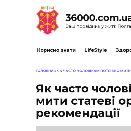
Перейти
до
36000.com.u
вмісту
Ваш провідник у житті Полт
Корисно знати
LifeStyle
Здоро
ГОЛОВНА
»
ЯК ЧАСТО ЧОЛОВІКАМ ПОТРІБНО МИТИ 
Як часто чолов
мити статеві о
рекомендації