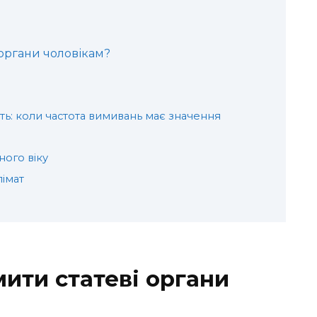
 органи чоловікам?
ть: коли частота вимивань має значення
ного віку
лімат
мити статеві органи