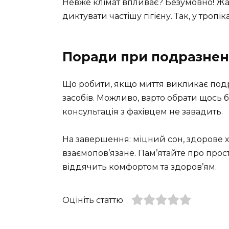
Невже клімат впливає? Безумовно! Жа
диктувати частішу гігієну. Так, у троп
Поради при подразнен
Що робити, якщо миття викликає подра
засобів. Можливо, варто обрати щось 
консультація з фахівцем не завадить.
На завершення: міцний сон, здорове ха
взаємопов’язане. Пам’ятайте про прост
віддячить комфортом та здоров’ям.
Оцініть статтю