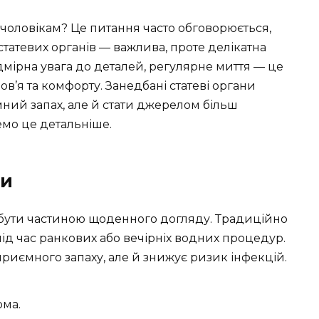
и чоловікам? Це питання часто обговорюється,
на статевих органів — важлива, проте делікатна
адмірна увага до деталей, регулярне миття — це
’я та комфорту. Занедбані статеві органи
ий запах, але й стати джерелом більш
мо це детальніше.
ви
бути частиною щоденного догляду. Традиційно
ід час ранкових або вечірніх водних процедур.
приємного запаху, але й знижує ризик інфекцій.
ма.