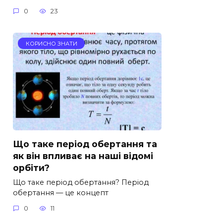
0
23
КОРИСНО ЗНАТИ
Що таке період обертання та
як він впливає на наші відомі
орбіти?
Що таке період обертання? Період
обертання — це концепт
0
11