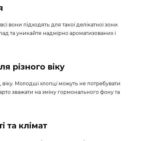
я
всі вони підходять для такої делікатної зони.
клад та уникайте надмірно ароматизованих і
я різного віку
 віку. Молодші хлопці можуть не потребувати
арто зважати на зміну гормонального фону та
і та клімат