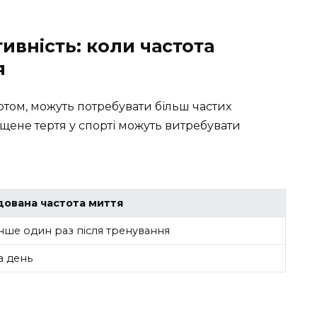
ивність: коли частота
я
ртом, можуть потребувати більш частих
ищене тертя у спорті можуть витребувати
ована частота миття
ше один раз після тренування
а день