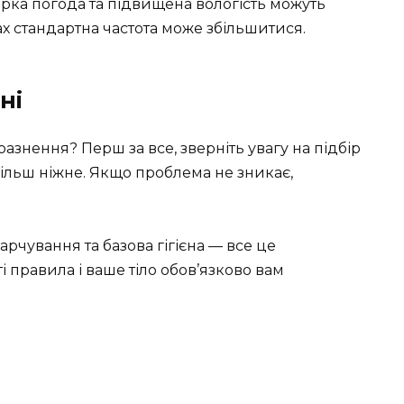
рка погода та підвищена вологість можуть
іках стандартна частота може збільшитися.
ні
знення? Перш за все, зверніть увагу на підбір
більш ніжне. Якщо проблема не зникає,
рчування та базова гігієна — все це
і правила і ваше тіло обов’язково вам