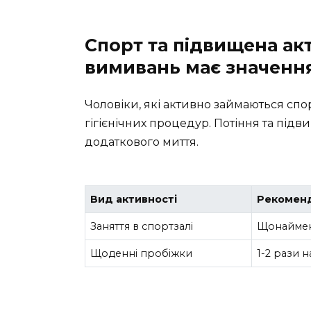
Спорт та підвищена акт
вимивань має значенн
Чоловіки, які активно займаються спо
гігієнічних процедур. Потіння та підв
додаткового миття.
Вид активності
Рекоменд
Заняття в спортзалі
Щонаймен
Щоденні пробіжки
1-2 рази н