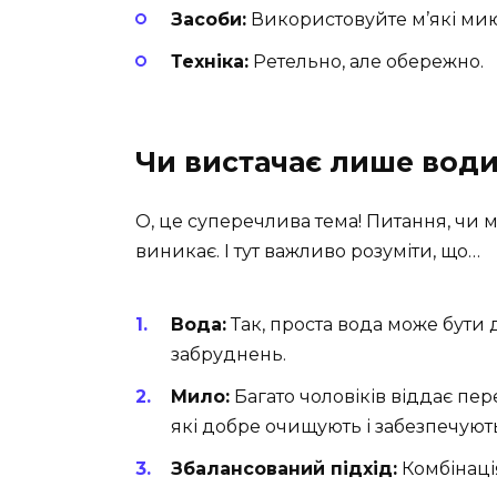
Засоби:
Використовуйте м’які миюч
Техніка:
Ретельно, але обережно.
Чи вистачає лише вод
О, це суперечлива тема! Питання, чи
виникає. І тут важливо розуміти, що…
Вода:
Так, проста вода може бути
забруднень.
Мило:
Багато чоловіків віддає пер
які добре очищують і забезпечуют
Збалансований підхід:
Комбінаці