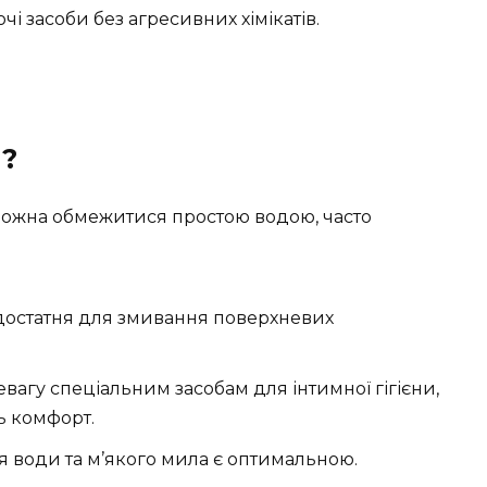
і засоби без агресивних хімікатів.
и?
 можна обмежитися простою водою, часто
 достатня для змивання поверхневих
евагу спеціальним засобам для інтимної гігієни,
ь комфорт.
я води та м’якого мила є оптимальною.