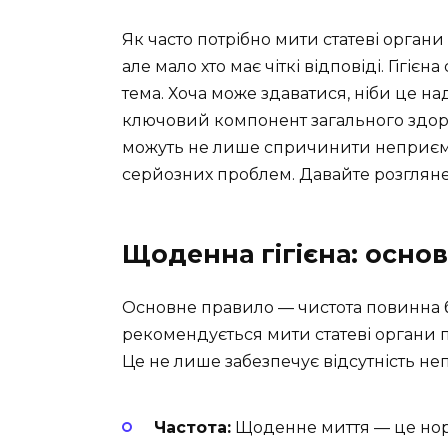
Як часто потрібно мити статеві орган
але мало хто має чіткі відповіді. Гігіє
тема. Хоча може здаватися, ніби це н
ключовий компонент загального здоров
можуть не лише спричинити неприємн
серйозних проблем. Давайте розгляне
Щоденна гігієна: осно
Основне правило — чистота повинна 
рекомендується мити статеві органи п
Це не лише забезпечує відсутність не
Частота:
Щоденне миття — це нор