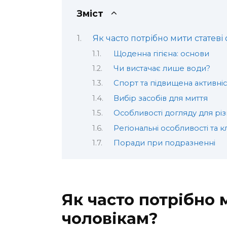
Зміст
Як часто потрібно мити статеві
Щоденна гігієна: основи
Чи вистачає лише води?
Спорт та підвищена активніс
Вибір засобів для миття
Особливості догляду для різ
Регіональні особливості та к
Поради при подразненні
Як часто потрібно 
чоловікам?