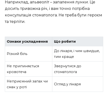
Наприклад, альвеоліт – запалення лунки. Це
досить тривожна річ, і вам точно потрібна
консультація стоматолога. Не треба бути героєм
та терпіти.
Ознаки ускладнення
Що робити
До лікаря, і чим швидше,
Різкий біль
тим краще
Не припиняється
Звернутися до
кровотеча
стоматолога
Неприємний запах чи
Огляд у лікаря
смак у роті