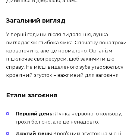
Дивишся в дзеркало, а там…
Загальний вигляд
У перші години після видалення, лунка
виглядає як глибока ямка. Спочатку вона трохи
кровоточить, але це нормально. Організм
підключає свої ресурси, щоб закінчити цю
справу. На місці видаленого зуба утворюється
кров’яний згусток – важливий для загоєння.
Етапи загоєння
Перший день:
Лунка червоного кольору,
трохи болісно, але це ненадовго.
Другий день:
Кров’яний згусток на місці,