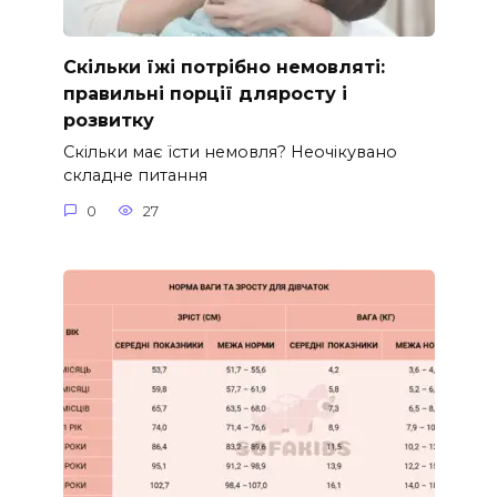
Скільки їжі потрібно немовляті:
правильні порції дляросту і
розвитку
Скільки має їсти немовля? Неочікувано
складне питання
0
27