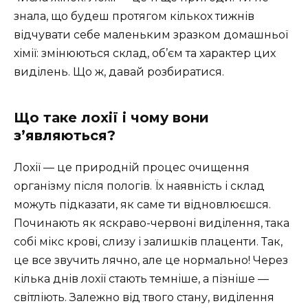
знала, що будеш протягом кількох тижнів
відчувати себе маленьким зразком домашньої
хімії: змінюються склад, об’єм та характер цих
виділень. Що ж, давай розбиратися.
Що таке лохії і чому вони
з’являються?
Лохії — це природній процес очищення
організму після пологів. Їх наявність і склад
можуть підказати, як саме ти відновлюєшся.
Починають як яскраво-червоні виділення, така
собі мікс крові, слизу і залишків плаценти. Так,
це все звучить лячно, але це нормально! Через
кілька днів лохії стають темніше, а пізніше —
світліють. Залежно від твого стану, виділення