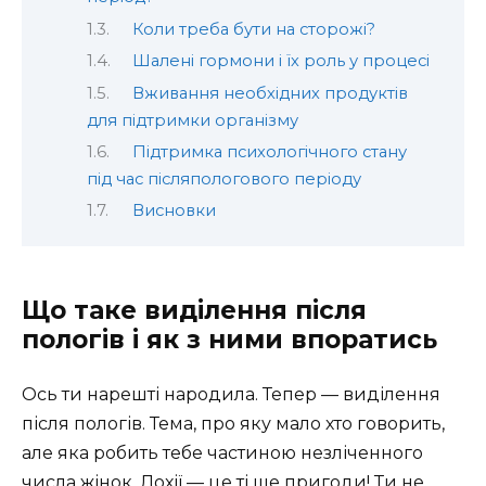
Коли треба бути на сторожі?
Шалені гормони і їх роль у процесі
Вживання необхідних продуктів
для підтримки організму
Підтримка психологічного стану
під час післяпологового періоду
Висновки
Що таке виділення після
пологів і як з ними впоратись
Ось ти нарешті народила. Тепер — виділення
після пологів. Тема, про яку мало хто говорить,
але яка робить тебе частиною незліченного
числа жінок. Лохії — це ті ще пригоди! Ти не