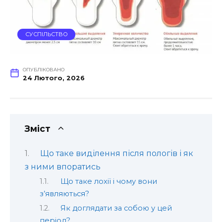
СУСПІЛЬСТВО
ОПУБЛІКОВАНО
24 Лютого, 2026
Зміст
Що таке виділення після пологів і як
з ними впоратись
Що таке лохії і чому вони
з’являються?
Як доглядати за собою у цей
період?