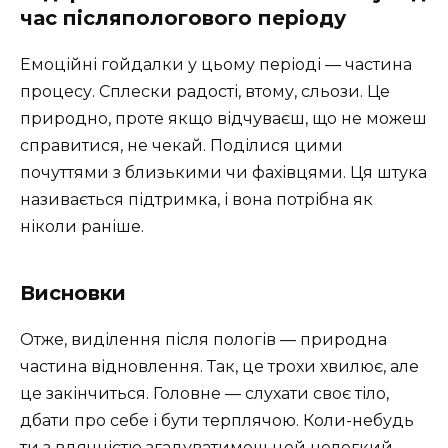
час післяпологового періоду
Емоційні гойдалки у цьому періоді — частина
процесу. Сплески радості, втому, сльози. Це
природно, проте якщо відчуваєш, що не можеш
справитися, не чекай. Поділися цими
почуттями з близькими чи фахівцями. Ця штука
називається підтримка, і вона потрібна як
ніколи раніше.
Висновки
Отже, виділення після пологів — природна
частина відновлення. Так, це трохи хвилює, але
це закінчиться. Головне — слухати своє тіло,
дбати про себе і бути терплячою. Коли-небудь
ти з вдячністю згадуватимеш цей нелегкий,