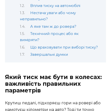
Вплив тиску на автомобілі
Нестача уваги або чому
неправильно?
А яке там ж до ровера?
Технічний процес або як
виміряти?
Що враховувати при виборі тиску?
Завершальні думки
Який тиск має бути в колесах:
важливість правильних
параметрів
Крутиш педалі, підкоряєш гори на ровері або
намотуєш кілометри на авто? Тоді ти точно