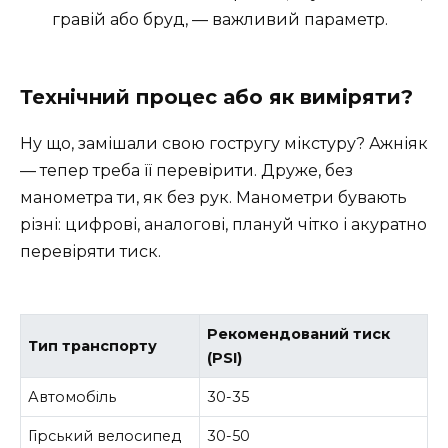
гравій або бруд, — важливий параметр.
Технічний процес або як виміряти?
Ну що, замішали свою гостругу мікстуру? Ажніяк
— тепер треба її перевірити. Друже, без
манометра ти, як без рук. Манометри бувають
різні: цифрові, аналогові, плануй чітко і акуратно
перевіряти тиск.
Рекомендований тиск
Тип транспорту
(PSI)
Автомобіль
30-35
Гірський велосипед
30-50