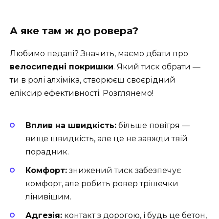
А яке там ж до ровера?
Любимо педалі? Значить, маємо дбати про
велосипедні покришки
. Який тиск обрати —
ти в ролі алхіміка, створюєш своєрідний
еліксир ефективності. Розглянемо!
Вплив на швидкість:
більше повітря —
вище швидкість, але це не завжди твій
порадник.
Комфорт:
знижений тиск забезпечує
комфорт, але робить ровер трішечки
лінивішим.
Адгезія:
контакт з дорогою, і будь це бетон,