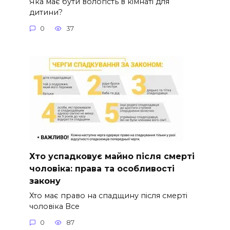
Яка має бути вологість в кімнаті для
дитини?
0
37
Хто успадковує майно після смерті
чоловіка: права та особливості
закону
Хто має право на спадщину після смерті
чоловіка Все
0
87