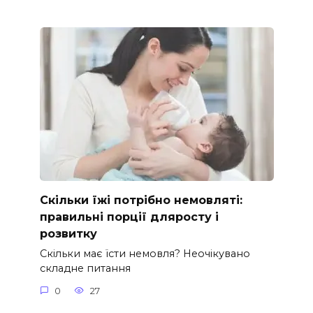
Скільки їжі потрібно немовляті:
правильні порції дляросту і
розвитку
Скільки має їсти немовля? Неочікувано
складне питання
0
27