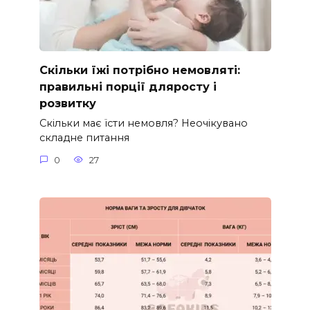
Скільки їжі потрібно немовляті:
правильні порції дляросту і
розвитку
Скільки має їсти немовля? Неочікувано
складне питання
0
27