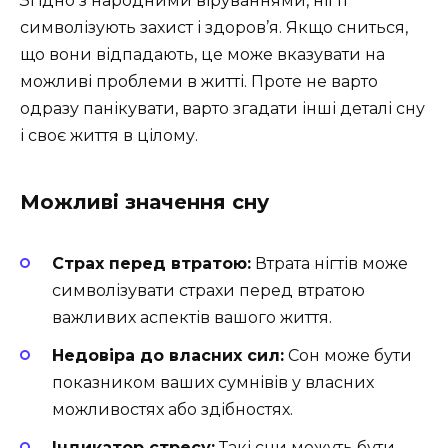
Згідно з народними віруваннями, нігті
символізують захист і здоров’я. Якщо сниться,
що вони відпадають, це може вказувати на
можливі проблеми в житті. Проте не варто
одразу панікувати, варто згадати інші деталі сну
і своє життя в цілому.
Можливі значення сну
Страх перед втратою:
Втрата нігтів може
символізувати страхи перед втратою
важливих аспектів вашого життя.
Недовіра до власних сил:
Сон може бути
показником ваших сумнівів у власних
можливостях або здібностях.
Індикатор стресу:
Такі сни можуть бути