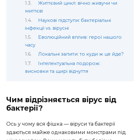
Життєвий цикл: вічно живучи чи
миттєві
Наукові підступи: бактеріальні
інфекції vs. вірусні
Еволюційний вплив: герої нашого
часу
Локальні запити: то куди ж це йде?
Інтелектуальна подорож:
висновки та щирі відчуття
Чим відрізняється вірус від
бактерії?
Ось у чому вся фішка — віруси та бактерії
здаються майже однаковими монстрами під