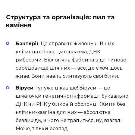
Структура та організація: пил та
каміння
Бактерії
: Це справжні живонькі. В них
клітинна стінка, цитоплазма, ДНК,
рибосоми. Біологічна фабрика в дії. Типове
середовище для них — все, де є хоч щось
живе. Вони навіть синтезують свої білки.
Віруси
: Тут уже цікавіше! Віруси — це
шматочки генетичної інформації, буквально
ДНК чи РНК у білковій оболонці. Життя без
клітини-хазяїна для них — абсолютна
безвихідь, нічого не трапиться, ну, взагалі.
Може, тільки розпад.