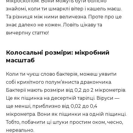
мікроскопом. Вони можуть бути болісно
знайомі, коли ти шмарклі вітер і кашель маєш.
Та різниця між ними величезна. Проте про це
знає далеко не кожен. Ловіть цікаву та
вичерпну статтю!
Колосальні розміри: мікробний
масштаб
Коли ти чуєш слово бактерія, можеш уявити
собі крихітного полум’яниста дракончика.
Бактерії мають розміри від 0,2 до 2 мікрометрів.
Це як піщинка на десертній тарілці. Віруси —
ще менші, приблизно від 0,02 до 0,4
мікрометра. Вони як піщинки на одній піщинці.
Тобто, побачити ці штуки простим оком, чесно,
нереально.