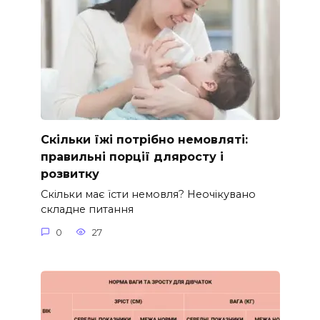
Скільки їжі потрібно немовляті:
правильні порції дляросту і
розвитку
Скільки має їсти немовля? Неочікувано
складне питання
0
27