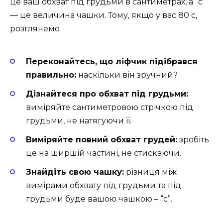
це ваш обхват під грудьми в сантиметрах, а “с”
— це величина чашки. Тому, якщо у вас 80 с,
розглянемо
Переконайтесь, що ліфчик підібрався
правильно:
наскільки він зручний?
Дізнайтеся про обхват під грудьми:
виміряйте сантиметровою стрічкою під
грудьми, не натягуючи її.
Виміряйте повний обхват грудей:
зробіть
це на ширшій частині, не стискаючи.
Знайдіть свою чашку:
різниця між
вимірами обхвату під грудьми та під
грудьми буде вашою чашкою – “с”.