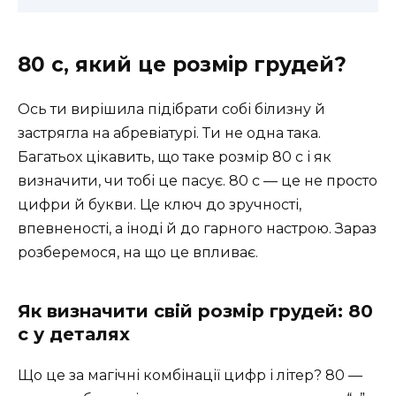
80 с, який це розмір грудей?
Ось ти вирішила підібрати собі білизну й
застрягла на абревіатурі. Ти не одна така.
Багатьох цікавить, що таке розмір 80 с і як
визначити, чи тобі це пасує. 80 с — це не просто
цифри й букви. Це ключ до зручності,
впевненості, а іноді й до гарного настрою. Зараз
розберемося, на що це впливає.
Як визначити свій розмір грудей: 80
с у деталях
Що це за магічні комбінації цифр і літер? 80 —