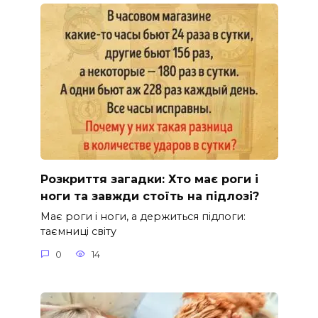
Розкриття загадки: Хто має роги і
ноги та завжди стоїть на підлозі?
Має роги і ноги, а держиться підлоги:
таємниці світу
0
14