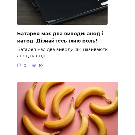
Батарея має два виводи: анод і
катод. Дізнайтесь їхню роль!
Батарея має два виводи, які називають:
анод і катод
0
10