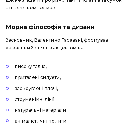
ще, не згадати про різноманіття клатчів та сумок
– просто неможливо.
Модна філософія та дизайн
Засновник, Валентино Гаравані, формував
унікальний стиль з акцентом на:
високу талію,
приталені силуети,
заокруглені плечі,
струменійні лінії,
натуральні матеріали,
анімалістичні принти,