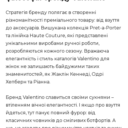
Стратегія бренду полягає в створенні
різноманітності преміального товару: від взуття
до аксесуарів. Вишукана колекція Pret-a-Porter
та лінійка Haute Couture, які представлені
унікальними виробами ручної роботи,
розробляються кожного сезону. Вражаюча
елегантність і стиль каталогів Valentino для
жінок не залишають байдужими таких
знаменитостей, як Жаклін Кеннеді, Одрі
Хепберн та Ріанна.
Бренд Valentino славиться своїми сукнями –
втіленням вічної елегантності. І якщо про взуття
йдеться, тут панує повний фурор: від
класичних човників до сміливих ботфортів. А