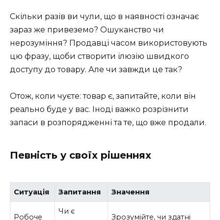
Скільки разів ви чули, що в наявності означає
зараз же привеземо? Ошуканство чи
нерозуміння? Продавці часом використовують
цю фразу, щоби створити ілюзію швидкого
доступу до товару. Але чи завжди це так?
Отож, коли чуєте: товар є, запитайте, коли він
реально буде у вас. Іноді важко розрізнити
запаси в розпорядженні та те, що вже продали.
Певність у своїх рішеннях
Ситуація
Запитання
Значення
Чи є
Робоче
Зрозумійте, чи здатні