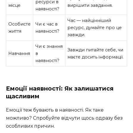
ресурси в
місце
вирішити завдання.
наявності?
Час — найцінніший
Особисте
Чи є час в
ресурс, думайте про це
життя
наявності?
завжди.
Чи є знання
Завжди питайте себе, чи
Навчання
в
маєте досить інформації.
наявності?
Емоції наявності: Як залишатися
щасливим
Емоції теж бувають в наявності. Як таке
можливо? Спробуйте відчути щось одразу без
особливих причин.