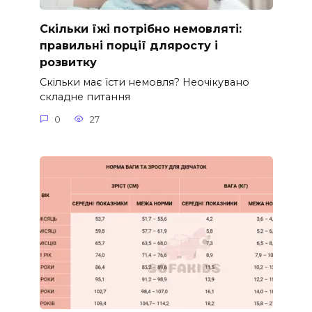
Скільки їжі потрібно немовляті:
правильні порції дляросту і
розвитку
Скільки має їсти немовля? Неочікувано
складне питання
0
27