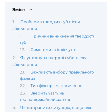
Зміст
Проблема твердих губ після
збільшення
Причини виникнення твердості
губ
Симптоми та їх відчуття
Як уникнути твердої губи після
збільшення
Важливість вибору правильного
фахівця
Тип філлера має значення
Зверніть увагу на
післяопераційний догляд
Як виправити ситуацію, якщо вже