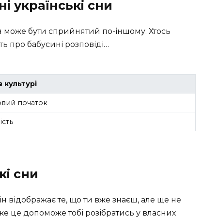
ні українські сни
н може бути сприйнятий по-іншому. Хтось
ють про бабусині розповіді…
 культурі
овий початок
ість
кі сни
ін відображає те, що ти вже знаєш, але ще не
же це допоможе тобі розібратись у власних