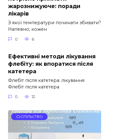
жарознижуюче: поради
лікарів
З якої температури починати збивати?
Напевно, кожен
0
6
Ефективні методи лікування
флебіту: як впоратися після
катетера
Флебіт після катетера: лікування
Флебіт після катетера
0
12
СУСПІЛЬСТВО