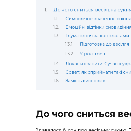
До чого сниться весільна сукня
Символічне значення снінн
Емоційні відтінки сновидінн
Тлумачення за контекстами
Підготовка до весілля
У ролі гості
Локальні запити: Сучасні укр
Совет: як сприймати такі сн
Замість висновків
До чого сниться ве
Здавалося б, сон про весільну сукню. П