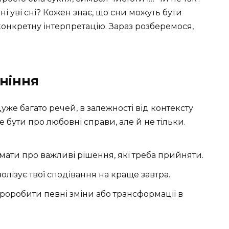
ні уві сні? Кожен знає, що сни можуть бути
 конкретну інтерпретацію. Зараз розберемося,
ніння
дуже багато речей, в залежності від контексту
же бути про любовні справи, але й не тільки.
ати про важливі рішення, які треба прийняти.
лізує твої сподівання на краще завтра.
проробити певні зміни або трансформації в