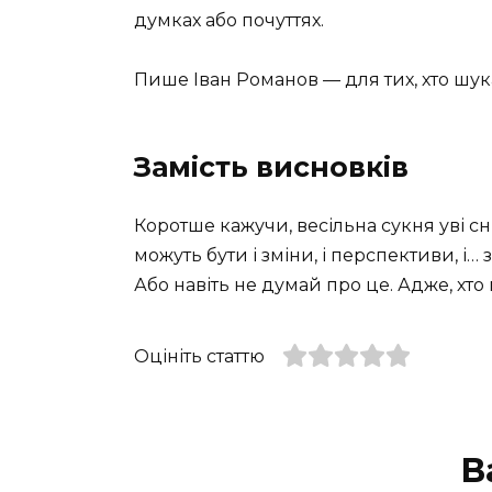
думках або почуттях.
Пише Iван Pоманов — для тих, хто шука
Замість висновків
Коротше кажучи, весільна сукня уві с
можуть бути і зміни, і перспективи, і…
Або навіть не думай про це. Адже, хто м
Оцініть статтю
В