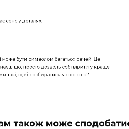
є сенс у деталях.
ні може бути символом багатьох речей. Це
 знаєш що, просто дозволь собі вірити у краще.
и такі, щоб розбиратися у світі снів?
ам також може сподобати