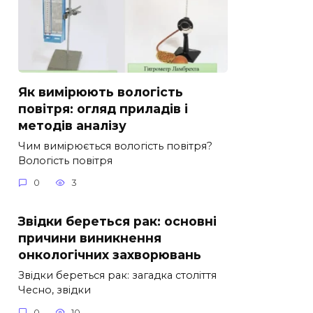
Як вимірюють вологість
повітря: огляд приладів і
методів аналізу
Чим вимірюється вологість повітря?
Вологість повітря
0
3
Звідки береться рак: основні
причини виникнення
онкологічних захворювань
Звідки береться рак: загадка століття
Чесно, звідки
0
10