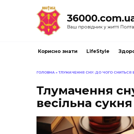
Перейти
до
36000.com.u
вмісту
Ваш провідник у житті Полт
Корисно знати
LifeStyle
Здоро
ГОЛОВНА
»
ТЛУМАЧЕННЯ СНУ: ДО ЧОГО СНИТЬСЯ В
Тлумачення сну
весільна сукня