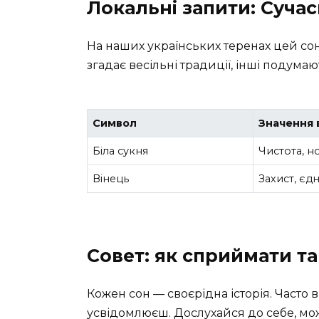
Локальні запити: Сучас
На наших українських теренах цей со
згадає весільні традиції, інші подума
Символ
Значення в
Біла сукня
Чистота, н
Вінець
Захист, єдн
Совет: як сприймати та
Кожен сон — своєрідна історія. Часто в
усвідомлюєш. Дослухайся до себе, мо