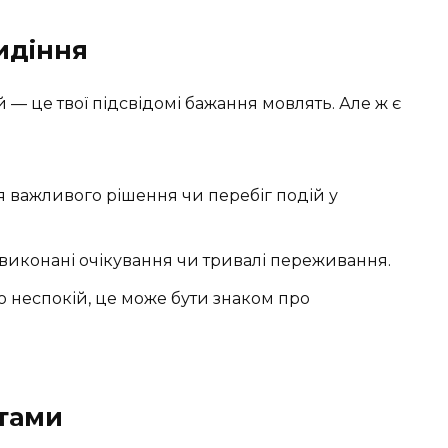
идіння
й — це твої підсвідомі бажання мовлять. Але ж є
 важливого рішення чи перебіг подій у
невиконані очікування чи тривалі переживання.
о неспокій, це може бути знаком про
стами