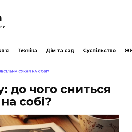
a
ави
в’я
Техніка
Дім та сад
Суспільство
Ж
ЕСІЛЬНА СУКНЯ НА СОБІ?
: до чого сниться
 на собі?