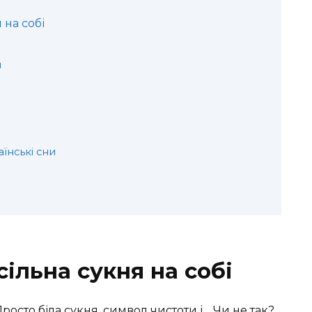
 на собі
я
я
аїнські сни
и
сільна сукня на собі
росто біла сукня, символ чистоти і… Чи не так?