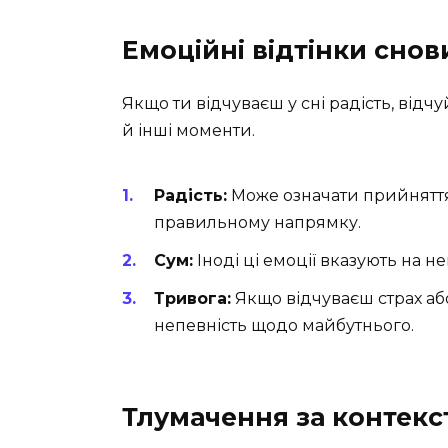
Емоційні відтінки снов
Якщо ти відчуваєш у сні радість, відчу
й інші моменти.
Радість:
Може означати прийняття
правильному напрямку.
Сум:
Іноді ці емоції вказують на 
Тривога:
Якщо відчуваєш страх аб
непевність щодо майбутнього.
Тлумачення за контек