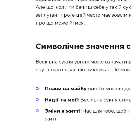
Але що, коли ти бачиш себе у такій сук
заплутані, проте цей часто має зовсім
про що може йтися.
Символічне значення с
Весільна сукня уві сні може означати 
сну і почуттів, які він викликає. Це мо
Плани на майбутнє:
Ти можеш дум
Надії та мрії:
Весільна сукня симво
Зміни в житті:
Час для тебе, щоб 
житті.