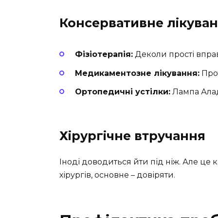
Консервативне лікува
Фізіотерапія:
Деколи прості впра
Медикаментозне лікування:
Прот
Ортопедичні устілки:
Лампа Алад
Хірургічне втручання
Іноді доводиться йти під ніж. Але це к
хірургів, основне – довіряти.