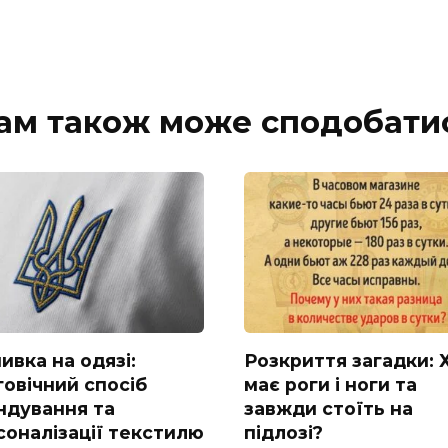
ам також може сподобати
ивка на одязі:
Розкриття загадки: 
говічний спосіб
має роги і ноги та
ндування та
завжди стоїть на
соналізації текстилю
підлозі?