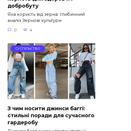
добробуту
Яка користь від зерна: глибинний
аналіз Зернові культури
0
4
СУСПІЛЬСТВО
З чим носити джинси баггі:
стильні поради для сучасного
гардеробу
Джинси баггі з чим носити: стильні