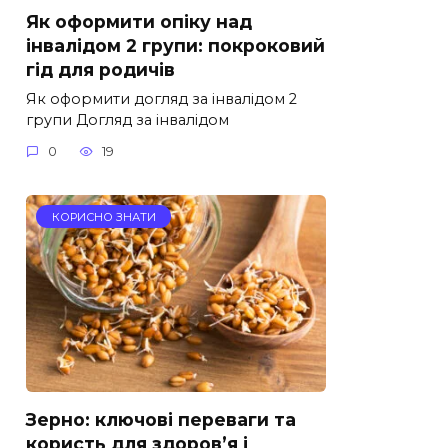
Як оформити опіку над
інвалідом 2 групи: покроковий
гід для родичів
Як оформити догляд за інвалідом 2
групи Догляд за інвалідом
0
19
КОРИСНО ЗНАТИ
Зерно: ключові переваги та
користь для здоров’я і