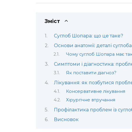
Зміст
Суглоб Шопара: що це таке?
Основи анатомії: деталі суглоб
Чому суглоб Шопара має та
Симптоми і діагностика: пробл
Як поставити діагноз?
Лікування: як позбутися пробл
Консервативне лікування
Хірургічне втручання
Профілактика проблем із сугл
Висновок