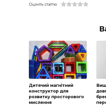
Оцініть статтю
В
Дитячий магнітний
Виш
конструктор для
дов
розвитку просторового
бре
мислення
пер