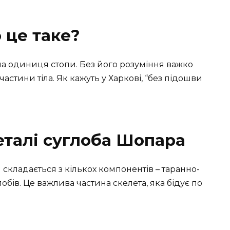
 це таке?
на одиниця стопи. Без його розуміння важко
 частини тіла. Як кажуть у Харкові, “без підошви
еталі суглоба Шопара
 складається з кількох компонентів – таранно-
обів. Це важлива частина скелета, яка бідує по