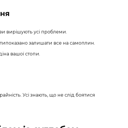
ння
ви вирішують усі проблеми.
ипоказано залишати все на самоплин.
іна вашої стопи.
райність. Усі знають, що не слід боятися