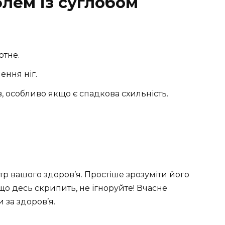
лем із суглобом
ртне.
ення ніг.
, особливо якщо є спадкова схильність.
р вашого здоров’я. Простіше зрозуміти його
кщо десь скрипить, не ігноруйте! Вчасне
 за здоров’я.