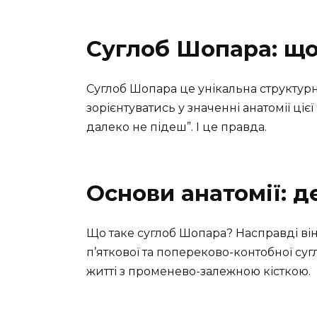
Суглоб Шопара: що
Суглоб Шопара це унікальна структур
зорієнтуватись у значенні анатомії цієї
далеко не підеш”. І це правда.
Основи анатомії: д
Що таке суглоб Шопара? Насправді він
п’яткової та попереково-контобної сугл
житті з променево-залежною кісткою.