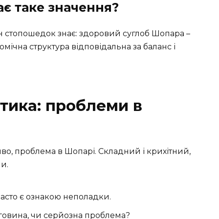
є таке значення?
н стопошедок знає: здоровий суглоб Шопара –
омічна структура відповідальна за баланс і
стика: проблеми в
во, проблема в Шопарі. Складний і крихітний,
и.
асто є ознакою неполадки.
говина, чи серйозна проблема?