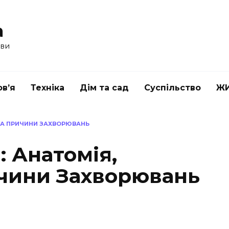
a
ави
в’я
Техніка
Дім та сад
Суспільство
Ж
 ТА ПРИЧИНИ ЗАХВОРЮВАНЬ
 Анатомія,
ичини Захворювань