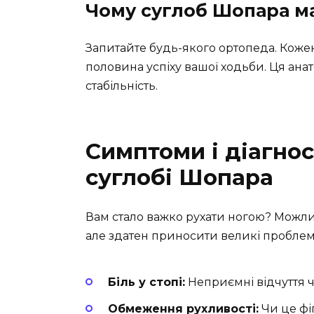
Чому суглоб Шопара ма
Запитайте будь-якого ортопеда. Коже
половина успіху вашої ходьби. Ця анат
стабільність.
Симптоми і діагно
суглобі Шопара
Вам стало важко рухати ногою? Можли
але здатен приносити великі проблем
Біль у стопі:
Неприємні відчуття ч
Обмеження рухливості:
Чи це фі