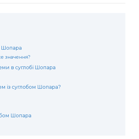
а Шопара
ке значення?
еми в суглобі Шопара
ем із суглобом Шопара?
обом Шопара