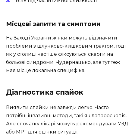
Біль під час інтимної близькості.
Місцеві запити та симптоми
На Заході України жінки можуть відзначити
проблеми з шлунково-кишковим трактом, тоді
як у столиці частіше фіксуються скарги на
больові синдроми. Чудернацько, але тут теж
має місце локальна специфіка.
Діагностика спайок
Виявити спайки не завжди легко. Часто
потрібні інвазивні методи, такі як лапароскопія.
Але спочатку лікарі можуть рекомендувати УЗД
або МРТ для оцінки ситуації.