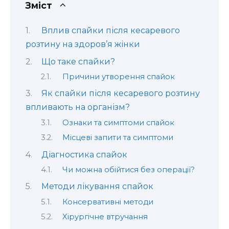
Зміст
Вплив спайки після кесаревого
розтину на здоров’я жінки
Що таке спайки?
Причини утворення спайок
Як спайки після кесаревого розтину
впливають на організм?
Ознаки та симптоми спайок
Місцеві запити та симптоми
Діагностика спайок
Чи можна обійтися без операції?
Методи лікування спайок
Консервативні методи
Хірургічне втручання