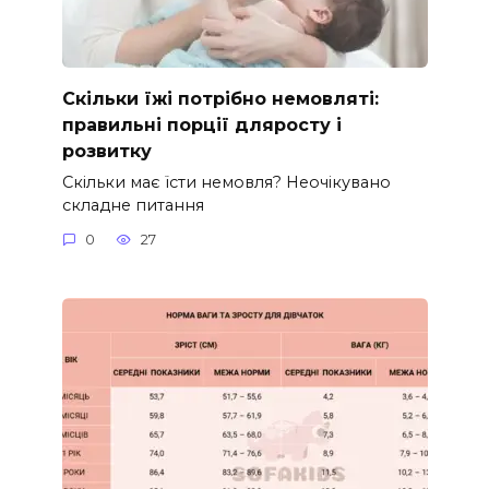
Скільки їжі потрібно немовляті:
правильні порції дляросту і
розвитку
Скільки має їсти немовля? Неочікувано
складне питання
0
27