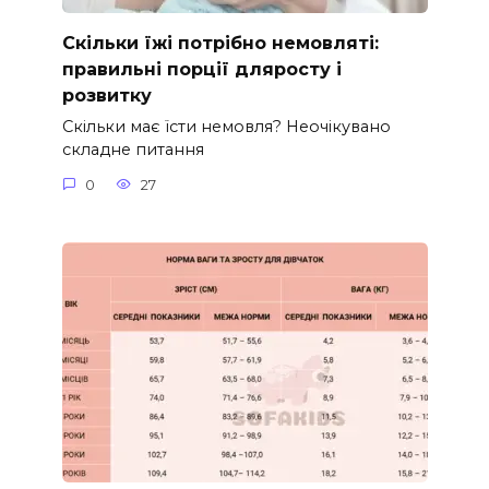
Скільки їжі потрібно немовляті:
правильні порції дляросту і
розвитку
Скільки має їсти немовля? Неочікувано
складне питання
0
27