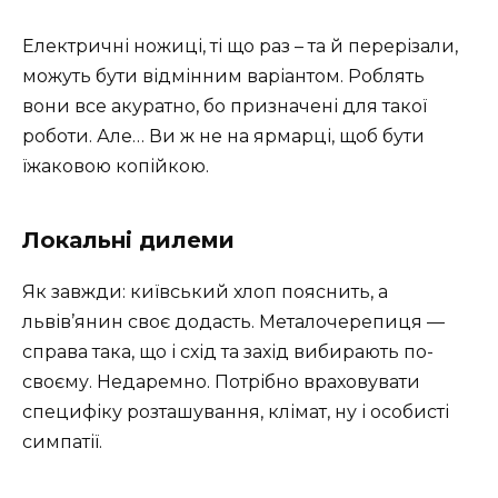
Електричні ножиці, ті що раз – та й перерізали,
можуть бути відмінним варіантом. Роблять
вони все акуратно, бо призначені для такої
роботи. Але… Ви ж не на ярмарці, щоб бути
їжаковою копійкою.
Локальні дилеми
Як завжди: київський хлоп пояснить, а
львів’янин своє додасть. Металочерепиця —
справа така, що і схід та захід вибирають по-
своєму. Недаремно. Потрібно враховувати
специфіку розташування, клімат, ну і особисті
симпатії.