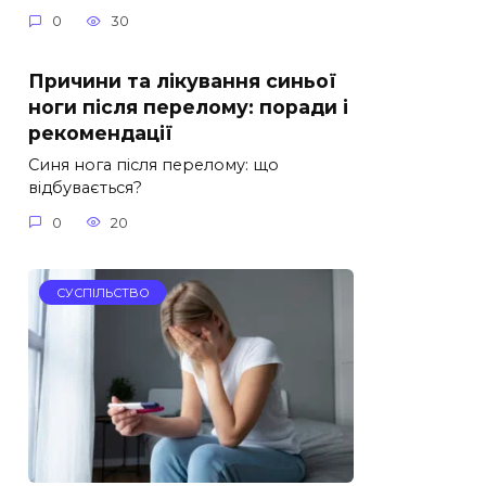
0
30
Причини та лікування синьої
ноги після перелому: поради і
рекомендації
Синя нога після перелому: що
відбувається?
0
20
СУСПІЛЬСТВО