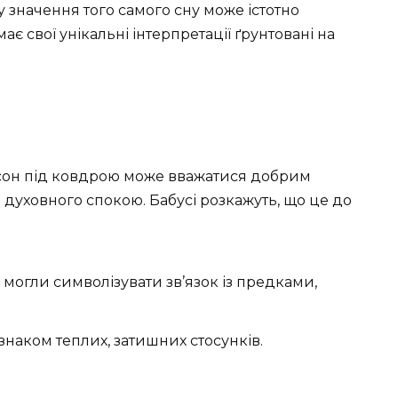
ту значення того самого сну може істотно
має свої унікальні інтерпретації ґрунтовані на
 сон під ковдрою може вважатися добрим
 духовного спокою. Бабусі розкажуть, що це до
 могли символізувати зв’язок із предками,
знаком теплих, затишних стосунків.