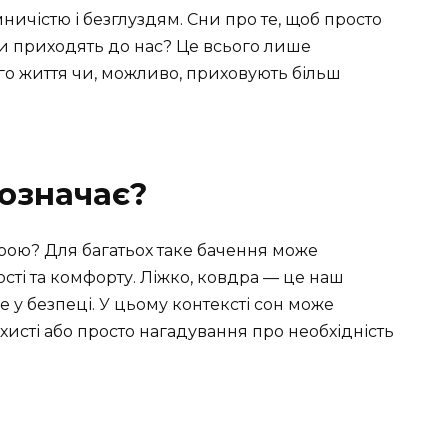
ничістю і безглуздям. Сни про те, щоб просто
ни приходять до нас? Це всього лише
о життя чи, можливо, приховують більш
 означає?
дрою? Для багатьох таке бачення може
ті та комфорту. Ліжко, ковдра — це наш
е у безпеці. У цьому контексті сон може
хисті або просто нагадування про необхідність