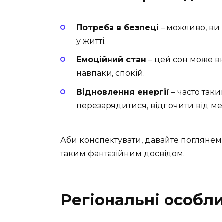
Потреба в безпеці
– можливо, ви 
у житті.
Емоційний стан
– цей сон може в
навпаки, спокій.
Відновлення енергії
– часто так
перезарядитися, відпочити від ме
Аби конспектувати, давайте поглянемо н
таким фантазійним досвідом.
Регіональні особли