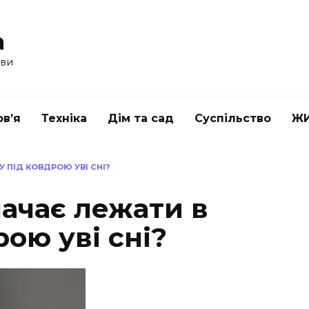
a
ави
в’я
Техніка
Дім та сад
Суспільство
Ж
 ПІД КОВДРОЮ УВІ СНІ?
ачає лежати в
рою уві сні?