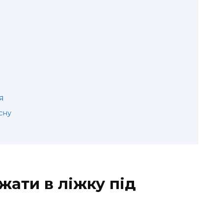
я
сну
жати в ліжку під