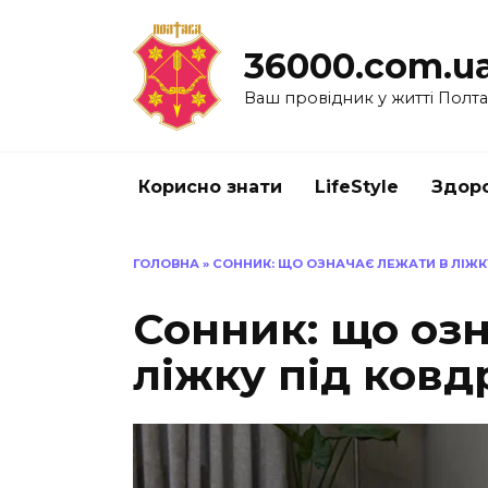
Перейти
до
36000.com.u
вмісту
Ваш провідник у житті Полт
Корисно знати
LifeStyle
Здоро
ГОЛОВНА
»
СОННИК: ЩО ОЗНАЧАЄ ЛЕЖАТИ В ЛІЖКУ
Сонник: що озн
ліжку під ковд