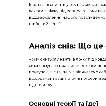
Іноді наші сни дивують нас своєю таєм
лежати в ліжку під ковдрою. Чому во
віддзеркалення нашого повсякденног
глибокий сенс?
Аналіз снів: Що це
Чому сниться лежати в ліжку під ков
символізувати прагнення до захищенос
притулок, місце, де ми відчуваємо себ
відображати ваші поточні потреби в за
відпочинку.
Основні теорії та ідеї