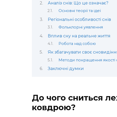
Аналіз снів: Що це означає?
Основні теорії та ідеї
Регіональні особливості снів
Фольклорні уявлення
Вплив сну на реальне життя
Робота над собою
Як збагачувати своє сновидінн
Методи покращення якості 
Заключні думки
До чого сниться ле
ковдрою?