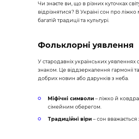
Чи знаєте ви, що в різних куточках сві
відрізнятися? В Україні сон про ліжко 
багатій традиції та культурі.
Фольклорні уявлення
У стародавніх українських уявленнях
знаком. Це віддзеркалення гармонії та
добрих новин або дарунків з неба.
Міфічні символи
– ліжко й ковдра
сімейним оберегом.
Традиційні віри
– сон вважається 