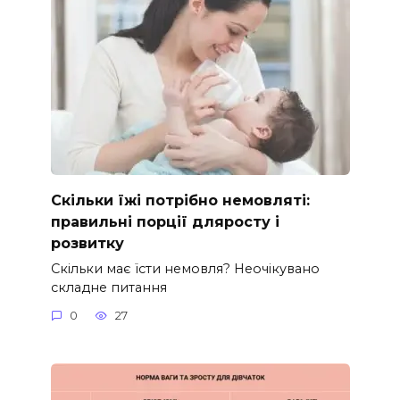
Скільки їжі потрібно немовляті:
правильні порції дляросту і
розвитку
Скільки має їсти немовля? Неочікувано
складне питання
0
27