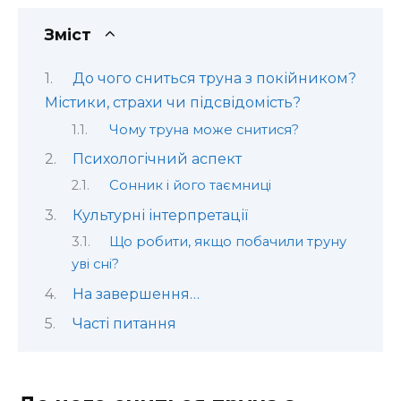
Зміст
До чого сниться труна з покійником?
Містики, страхи чи підсвідомість?
Чому труна може снитися?
Психологічний аспект
Сонник і його таємниці
Культурні інтерпретації
Що робити, якщо побачили труну
уві сні?
На завершення…
Часті питання