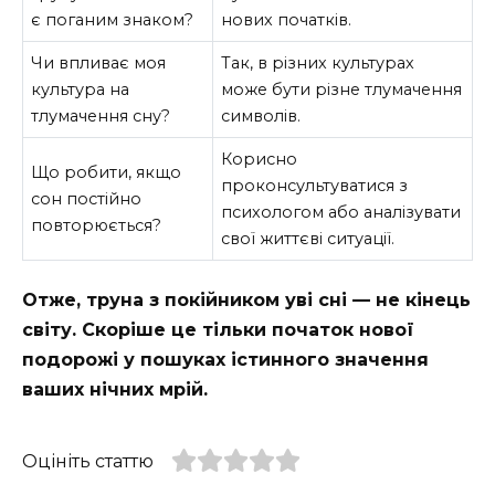
є поганим знаком?
нових початків.
Чи впливає моя
Так, в різних культурах
культура на
може бути різне тлумачення
тлумачення сну?
символів.
Корисно
Що робити, якщо
проконсультуватися з
сон постійно
психологом або аналізувати
повторюється?
свої життєві ситуації.
Отже, труна з покійником уві сні — не кінець
світу. Скоріше це тільки початок нової
подорожі у пошуках істинного значення
ваших нічних мрій.
Оцініть статтю