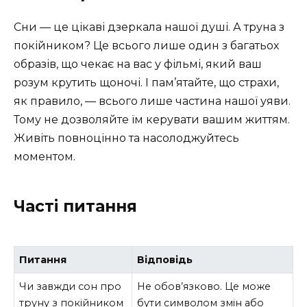
Сни — це цікаві дзеркала нашої душі. А труна з
покійником? Це всього лише один з багатьох
образів, що чекає на вас у фільмі, який ваш
розум крутить щоночі. І пам’ятайте, що страхи,
як правило, — всього лише частина нашої уяви.
Тому не дозволяйте їм керувати вашим життям.
Живіть повноцінно та насолоджуйтесь
моментом.
Часті питання
Питання
Відповідь
Чи завжди сон про
Не обов’язково. Це може
труну з покійником
бути символом змін або