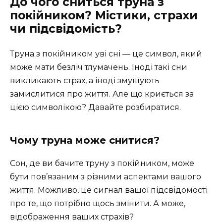
До чого сниться труна з
покійником? Містики, страхи
чи підсвідомість?
Труна з покійником уві сні — це символ, який
може мати безліч тлумачень. Іноді такі сни
викликають страх, а іноді змушують
замислитися про життя. Але що криється за
цією символікою? Давайте розбиратися.
Чому труна може снитися?
Сон, де ви бачите труну з покійником, може
бути пов’язаним з різними аспектами вашого
життя. Можливо, це сигнал вашої підсвідомості
про те, що потрібно щось змінити. А може,
відображення ваших страхів?