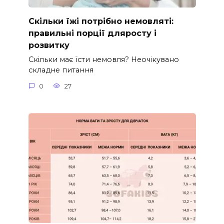
Скільки їжі потрібно немовляті:
правильні порції дляросту і
розвитку
Скільки має їсти немовля? Неочікувано
складне питання
0
27