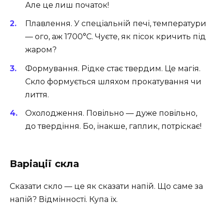
Але це лиш початок!
Плавлення. У спеціальній печі, температури
— ого, аж 1700°C. Чуєте, як пісок кричить під
жаром?
Формування. Рідке стає твердим. Це магія.
Скло формується шляхом прокатування чи
лиття.
Охолодження. Повільно — дуже повільно,
до твердіння. Бо, інакше, гаплик, потріскає!
Варіації скла
Сказати скло — це як сказати напій. Що саме за
напій? Відмінності. Купа їх.