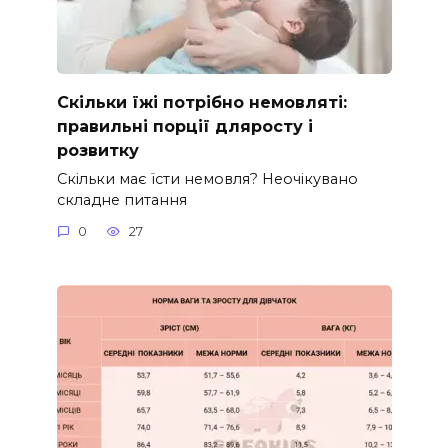
Скільки їжі потрібно немовляті:
правильні порції дляросту і
розвитку
Скільки має їсти немовля? Неочікувано
складне питання
0
27