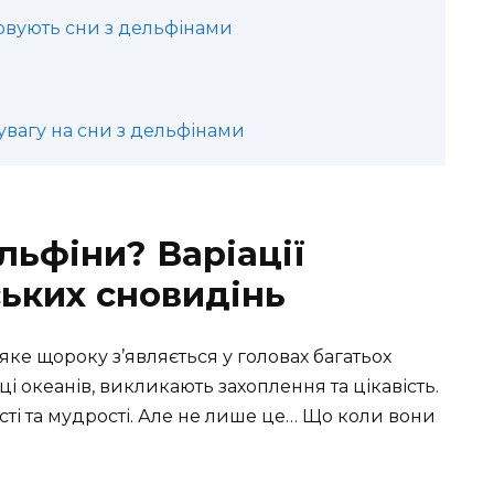
овують сни з дельфінами
 увагу на сни з дельфінами
льфіни? Варіації
ьких сновидінь
яке щороку з’являється у головах багатьох
і океанів, викликають захоплення та цікавість.
ті та мудрості. Але не лише це… Що коли вони