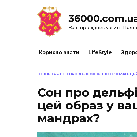
Перейти
до
36000.com.u
вмісту
Ваш провідник у житті Полт
Корисно знати
LifeStyle
Здоро
ГОЛОВНА
»
СОН ПРО ДЕЛЬФІНІВ: ЩО ОЗНАЧАЄ ЦЕ
Сон про дельфі
цей образ у ва
мандрах?