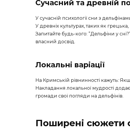
Сучасний та древній п
У сучасній психології сни з дельфіна
У древніх культурах, таких як грецька
Запитайте будь-кого: ”Дельфіни у сні?”
власний досвід.
Локальні варіації
На Кримській рівнинності кажуть: Якщ
Накладання локальної мудрості додає 
громади свої погляди на дельфінів.
Поширені сюжети с