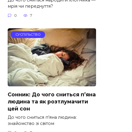
мрія чи передчуття?
0
7
СУСПІЛЬСТВО
Сонник: До чого сниться п’яна
людина та як розтлумачити
цей сон
До чого сниться п’яна людина:
знайомство зі світом