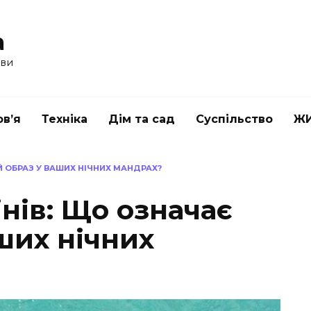
a
ави
в’я
Техніка
Дім та сад
Суспільство
Ж
Й ОБРАЗ У ВАШИХ НІЧНИХ МАНДРАХ?
нів: Що означає
ших нічних