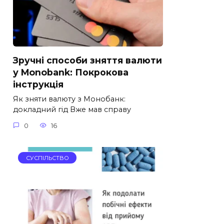
Зручні способи зняття валюти
у Monobank: Покрокова
інструкція
Як зняти валюту з Монобанк:
докладний гід Вже мав справу
0
16
СУСПІЛЬСТВО