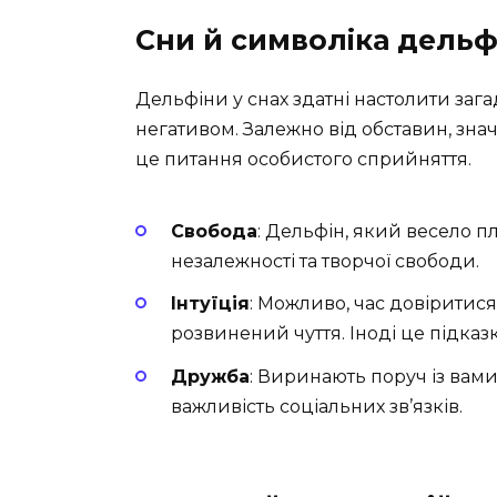
Сни й символіка дельф
Дельфіни у снах здатні настолити зага
негативом. Залежно від обставин, зна
це питання особистого сприйняття.
Свобода
: Дельфін, який весело п
незалежності та творчої свободи.
Інтуїція
: Можливо, час довірити
розвинений чуття. Іноді це підказк
Дружба
: Виринають поруч із вам
важливість соціальних зв’язків.