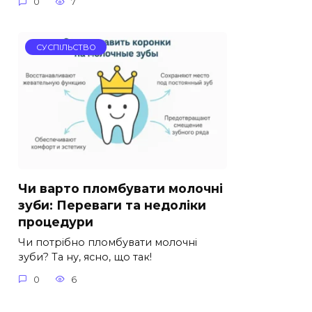
0
7
СУСПІЛЬСТВО
Чи варто пломбувати молочні
зуби: Переваги та недоліки
процедури
Чи потрібно пломбувати молочні
зуби? Та ну, ясно, що так!
0
6