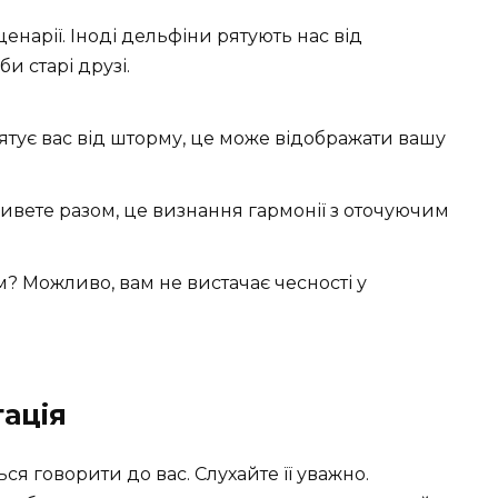
енарії. Іноді дельфіни рятують нас від
и старі друзі.
рятує вас від шторму, це може відображати вашу
ливете разом, це визнання гармонії з оточуючим
м? Можливо, вам не вистачає чесності у
ація
ся говорити до вас. Слухайте її уважно.