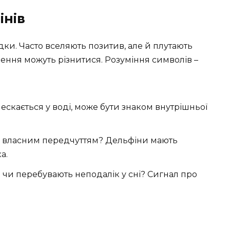
інів
дки. Часто вселяють позитив, але й плутають
чення можуть різнитися. Розуміння символів –
лескається у воді, може бути знаком внутрішньої
ся власним передчуттям? Дельфіни мають
а.
и чи перебувають неподалік у сні? Сигнал про