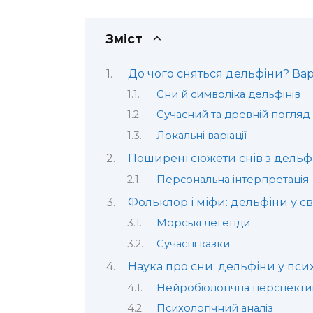
Зміст
До чого сняться дельфіни? Ва
Сни й символіка дельфінів
Сучасний та древній погляд
Локальні варіації
Поширені сюжети снів з дель
Персональна інтерпретація
Фольклор і міфи: дельфіни у св
Морські легенди
Сучасні казки
Наука про сни: дельфіни у псих
Нейробіологічна перспекти
Психологічний аналіз