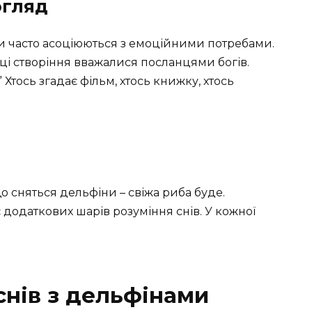
огляд
ми часто асоціюються з емоційними потребами.
, ці створіння вважалися посланцями богів.
 Хтось згадає фільм, хтось книжку, хтось
о сняться дельфіни – свіжа риба буде.
додаткових шарів розуміння снів. У кожної
нів з дельфінами