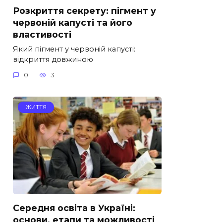
Розкриття секрету: пігмент у
червоній капусті та його
властивості
Який пігмент у червоній капусті:
відкриття довжиною
0
3
ЖИТТЯ
Середня освіта в Україні:
основи, етапи та можливості