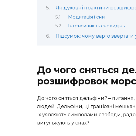
Як духовні практики розшифр
Медитація і сни
Інтенсивність сновидінь
Підсумок: чому варто звертати
До чого сняться де
розшифровок морс
До чого сняться дельфіни? – питання, 
людей. Дельфіни, ці граціозні мешканц
Їх уявляють символами свободи, радос
вигулькують у снах?