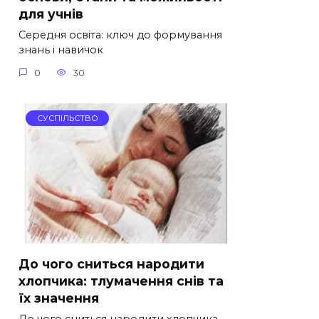
для учнів
Середня освіта: ключ до формування
знань і навичок
0
30
СУСПІЛЬСТВО
До чого сниться народити
хлопчика: тлумачення снів та
їх значення
До чого сниться народити хлопчика —