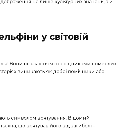
ідображення не лише культурних значень, а й
ельфіни у світовій
Безліч! Вони вважаються провідниками померлих
історіях виникають як добрі помічники або
пають символом врятування. Відомий
фіна, що врятував його від загибелі –