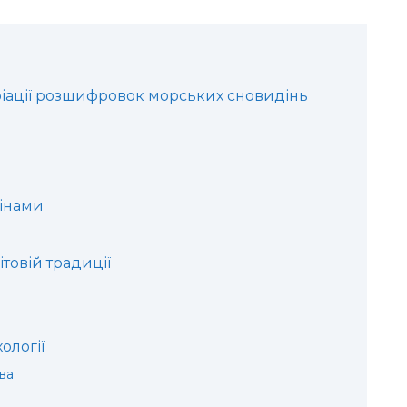
ріації розшифровок морських сновидінь
фінами
ітовій традиції
ології
ва