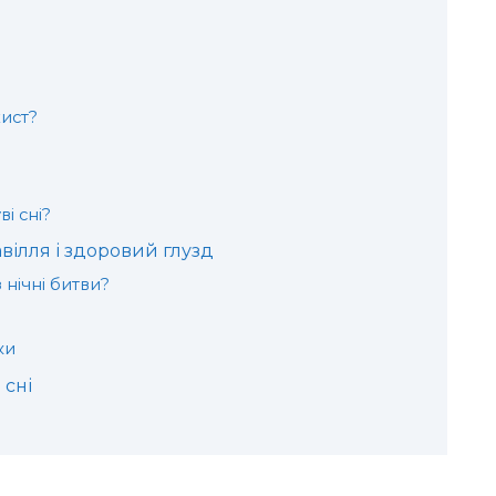
?
хист?
і сні?
авілля і здоровий глузд
нічні битви?
ки
 сні