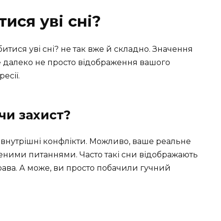
ися уві сні?
итися уві сні? не так вже й складно. Значення
це далеко не просто відображення вашого
есії.
 чи захист?
ь внутрішні конфлікти. Можливо, ваше реальне
еними питаннями. Часто такі сни відображають
права. А може, ви просто побачили гучний