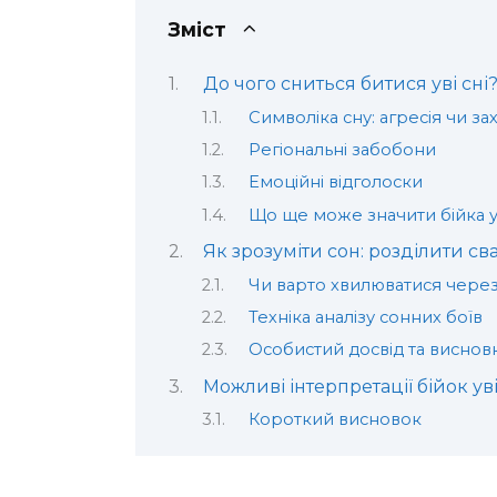
Зміст
До чого сниться битися уві сні
Символіка сну: агресія чи за
Регіональні забобони
Емоційні відголоски
Що ще може значити бійка ув
Як зрозуміти сон: розділити св
Чи варто хвилюватися через 
Техніка аналізу сонних боїв
Особистий досвід та виснов
Можливі інтерпретації бійок уві
Короткий висновок