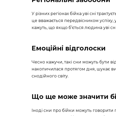
У різних регіонах бійка уві сні тракту
це вважається передвісником успіху, у
кажуть, що якщо б’ється людина уві сні
Емоційні відголоски
Чесно кажучи, такі сни можуть бути в
накопичилася протягом дня, шукає вихі
снодійного світу.
Що ще може значити бій
Іноді сни про бійки можуть говорити 