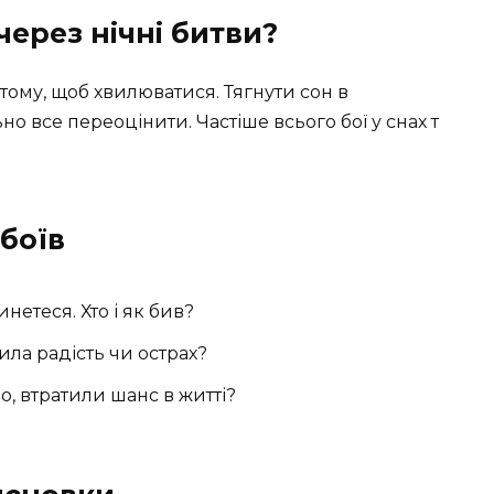
через нічні битви?
тому, щоб хвилюватися. Тягнути сон в
но все переоцінити. Частіше всього бої у снах т
 боїв
нетеся. Хто і як бив?
ила радість чи острах?
, втратили шанс в житті?