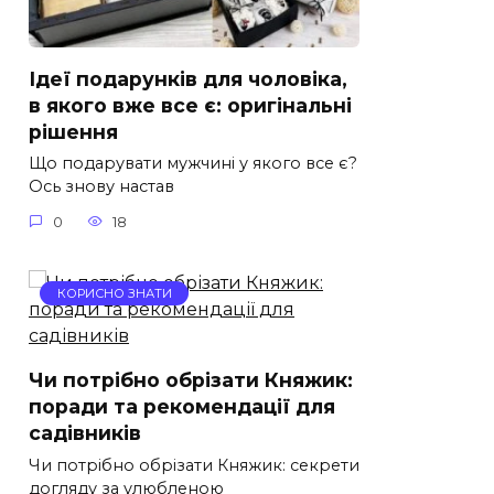
Ідеї подарунків для чоловіка,
в якого вже все є: оригінальні
рішення
Що подарувати мужчині у якого все є?
Ось знову настав
0
18
КОРИСНО ЗНАТИ
Чи потрібно обрізати Княжик:
поради та рекомендації для
садівників
Чи потрібно обрізати Княжик: секрети
догляду за улюбленою