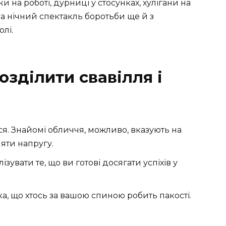
и на роботі, дурниці у стосунках, хулігани на
а нічний спектакль боротьби ще й з
олі.
озділити свавілля і
теся. Знайомі обличчя, можливо, вказують на
няти напругу.
увати те, що ви готові досягати успіхів у
а, що хтось за вашою спиною робить пакості.