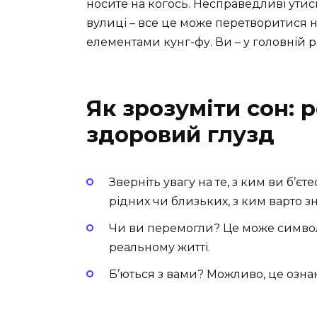
носите на когось. Несправедливі утиск
вулиці – все це може перетворитися н
елементами кунг-фу. Ви – у головній р
Як зрозуміти сон: р
здоровий глузд
Зверніть увагу на те, з ким ви б’є
рідних чи близьких, з ким варто з
Чи ви перемогли? Це може символіз
реальному житті.
Б’ються з вами? Можливо, це ознак