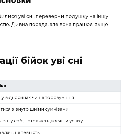
исновки
илися уві сні, переверни подушку на іншу
ністю. Дивна порада, але вона працює, якщо
ції бійок уві сні
іка
 у відносинах чи непорозуміння
тися з внутрішніми сумнівами
сть у собі, готовність досягти успіху
вдачі, непевність