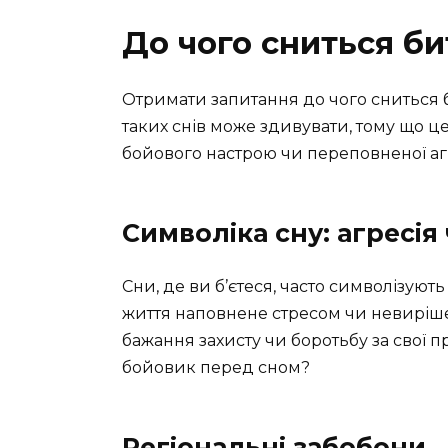
До чого сниться бит
Отримати запитання до чого сниться б
таких снів може здивувати, тому що 
бойового настрою чи переповненої агр
Символіка сну: агресія
Сни, де ви б’єтеся, часто символізуют
життя наповнене стресом чи невиріш
бажання захисту чи боротьбу за свої 
бойовик перед сном?
Регіональні забобони