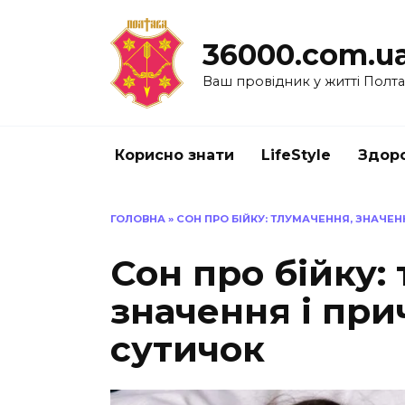
Перейти
до
36000.com.u
вмісту
Ваш провідник у житті Полт
Корисно знати
LifeStyle
Здоро
ГОЛОВНА
»
СОН ПРО БІЙКУ: ТЛУМАЧЕННЯ, ЗНАЧЕН
Сон про бійку:
значення і при
сутичок