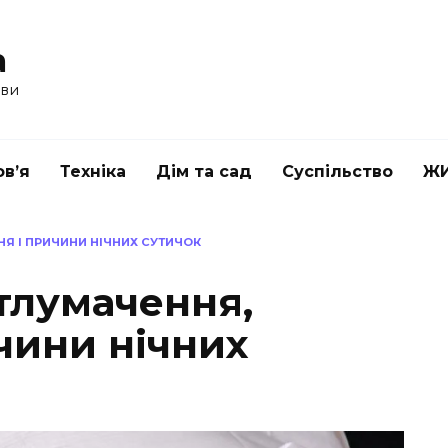
a
ави
в’я
Техніка
Дім та сад
Суспільство
Ж
НЯ І ПРИЧИНИ НІЧНИХ СУТИЧОК
 тлумачення,
чини нічних