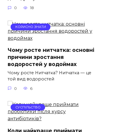
0
18
КОРИСНО ЗНАТИ
Чому росте нитчатка: основні
причини зростання
водоростей у водоймах
Чому росте Нитчатка? Нитчатка — це
той вид водоростей
0
6
СУСПІЛЬСТВО
Коли найкраще приймати