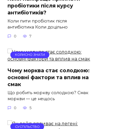
пробіотики після курсу
антибіотиків?
Коли пити пробіотик після
антибіотика Коли доцільно
0
7
КОРИСНО ЗНАТИ
Чому морква стає солодкою:
основні фактори та вплив на
смак
Що робить моркву солодкою? Смак
моркви — це нещось
0
5
СУСПІЛЬСТВО