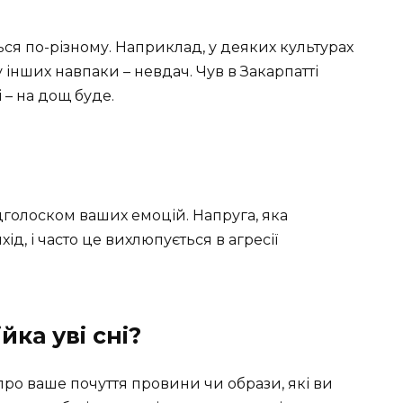
ється по-різному. Наприклад, у деяких культурах
 інших навпаки – невдач. Чув в Закарпатті
 – на дощ буде.
ідголоском ваших емоцій. Напруга, яка
д, і часто це вихлюпується в агресії
ка уві сні?
про ваше почуття провини чи образи, які ви