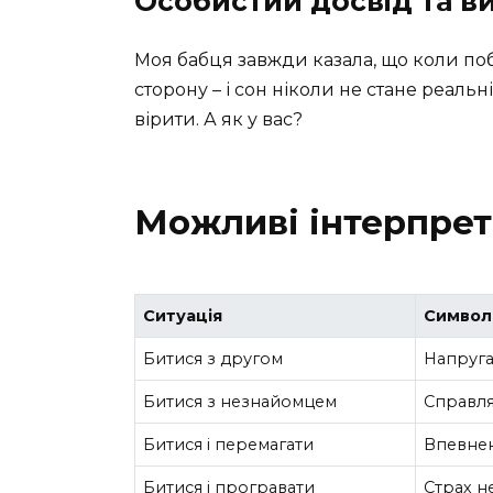
Особистий досвід та в
Моя бабця завжди казала, що коли поб
сторону – і сон ніколи не стане реаль
вірити. А як у вас?
Можливі інтерпрета
Ситуація
Символ
Битися з другом
Напруга
Битися з незнайомцем
Справля
Битися і перемагати
Впевнені
Битися і програвати
Страх не