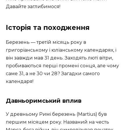
Давайте заглибимося!
Історія та походження
Березень — третій місяць року в
григоріанському і юліанському календарях, і
він завжди мав 31 день. Заходять люті вітри,
пробиваються перші промені сонця, але чому
саме 31, а не 30 чи 28? Загадки самого
календаря!
Давньоримський вплив
У древньому Римі березень (Martius) був
першим місяцем року. Названий на честь
Марса, бога війни, він символізував початок