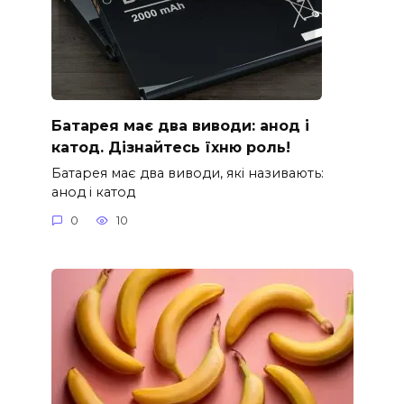
Батарея має два виводи: анод і
катод. Дізнайтесь їхню роль!
Батарея має два виводи, які називають:
анод і катод
0
10