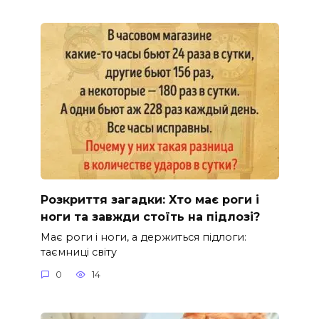
Розкриття загадки: Хто має роги і
ноги та завжди стоїть на підлозі?
Має роги і ноги, а держиться підлоги:
таємниці світу
0
14