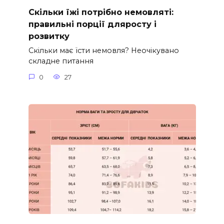
Скільки їжі потрібно немовляті:
правильні порції дляросту і
розвитку
Скільки має їсти немовля? Неочікувано
складне питання
0
27