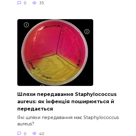
0
35
Шляхи передавання Staphylococcus
aureus: як інфекція поширюється й
передається
Які шляхи передавання має Staphylococcus
aureus?
0
40