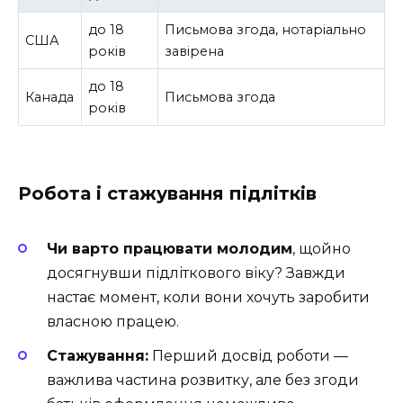
до 18
Письмова згода, нотаріально
США
років
завірена
до 18
Канада
Письмова згода
років
Робота і стажування підлітків
Чи варто працювати молодим
, щойно
досягнувши підліткового віку? Завжди
настає момент, коли вони хочуть заробити
власною працею.
Стажування:
Перший досвід роботи —
важлива частина розвитку, але без згоди