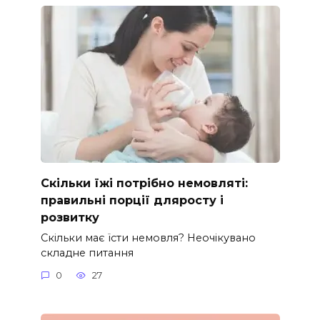
Скільки їжі потрібно немовляті:
правильні порції дляросту і
розвитку
Скільки має їсти немовля? Неочікувано
складне питання
0
27