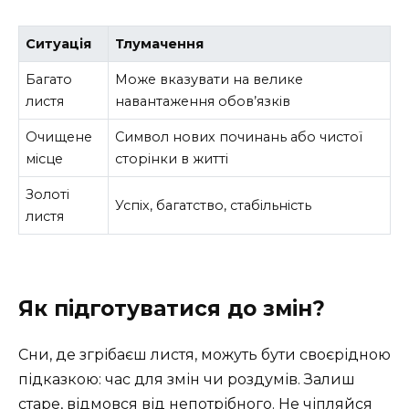
Ситуація
Тлумачення
Багато
Може вказувати на велике
листя
навантаження обов’язків
Очищене
Символ нових починань або чистої
місце
сторінки в житті
Золоті
Успіх, багатство, стабільність
листя
Як підготуватися до змін?
Сни, де згрібаєш листя, можуть бути своєрідною
підказкою: час для змін чи роздумів. Залиш
старе, відмовся від непотрібного. Не чіпляйся